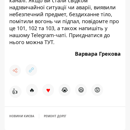
каналі
. Якщо ви стали свідком
надзвичайної ситуації чи аварії, виявили
небезпечний предмет, бездиханне тіло,
помітили вогонь чи підпал, повідомте про
це 101, 102 та 103, а також напишіть у
нашому Telegram-чаті. Приєднатися до
нього можна
ТУТ
.
Варвара Грекова
♥
🔥
😭
😆
😡
👍
НОВИНИ КИЄВА
РЕМОНТ ДОРІГ