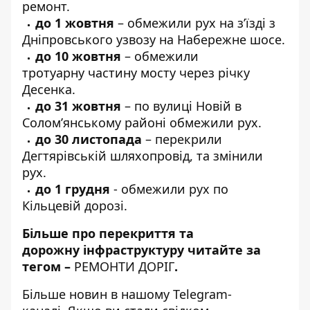
ремонт.
до 1 жовтня
– обмежили рух
на з’їзді з
Дніпровського узвозу
на Набережне шосе.
до 10 жовтня
– обмежили
тротуарну
частину мосту через річку
Десенка.
до 31 жовтня
–
по вулиці Новій
в
Солом’янському районі обмежили рух.
до 30 листопада
–
перекрили
Дегтярівській шляхопровід
, та змінили
рух.
до 1 грудня
- обмежили
рух по
Кільцевій дорозі
.
Більше про перекриття та
дорожну інфраструктуру читайте за
тегом –
РЕМОНТИ ДОРІГ
.
Більше новин в нашому
Telegram-