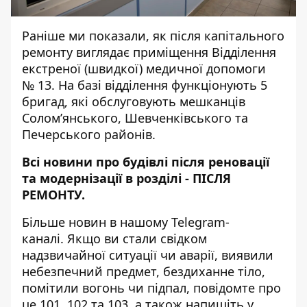
Раніше ми показали, як після капітального
ремонту
виглядає приміщення Відділення
екстреної (швидкої) медичної допомоги
№ 13
. На базі відділення функціонують 5
бригад, які обслуговують мешканців
Солом’янського, Шевченківського та
Печерського районів.
Всі новини про будівлі після реновації
та модернізації в розділі -
ПІСЛЯ
РЕМОНТУ
.
Більше новин в нашому
Telegram-
каналі
. Якщо ви стали свідком
надзвичайної ситуації чи аварії, виявили
небезпечний предмет, бездиханне тіло,
помітили вогонь чи підпал, повідомте про
це 101, 102 та 103, а також напишіть у