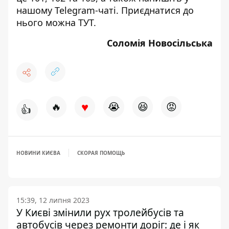
нашому Telegram-чаті. Приєднатися до
нього можна
ТУТ
.
Соломія Новосільська
♥
🔥
😭
😆
😡
👍
НОВИНИ КИЄВА
СКОРАЯ ПОМОЩЬ
15:39, 12 липня 2023
У Києві змінили рух тролейбусів та
автобусів через ремонти доріг: де і як