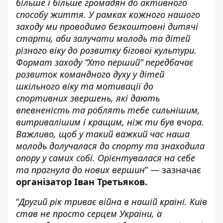
більше і більше громадян до активного
способу життя. У рамках кожного нашого
заходу ми проводимо безкоштовні дитячі
старти, аби залучати молодь та дітей
різного віку до розвитку бігової культури.
Формат заходу “Хто перший” передбачає
розвиток командного духу у дітей
шкільного віку та мотивації до
спортивних звершень, які дають
впевненість та роблять тебе сильнішим,
витривалішим і кращим, ніж ти був вчора.
Важливо, щоб у такий важкий час наша
молодь долучалася до спорту та знаходила
опору у самих собі. Орієнтувалася на себе
та прагнула до нових вершин
” — зазначає
організатор Іван Третьяков.
“
Другий рік триває війна в нашій країні. Київ
став не просто серцем України, а