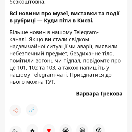
безкоштовна.
Всі новини про музеї, виставки та події
в рубриці —
Куди піти в Києві
.
Більше новин в нашому
Telegram-
каналі
. Якщо ви стали свідком
надзвичайної ситуації чи аварії, виявили
небезпечний предмет, бездиханне тіло,
помітили вогонь чи підпал, повідомте про
це 101, 102 та 103, а також напишіть у
нашому Telegram-чаті. Приєднатися до
нього можна
ТУТ
.
Варвара Грекова
♥
🔥
😭
😆
😡
👍