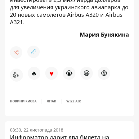
для увеличения украинского авиапарка до
20 новых самолетов Airbus A320 и Airbus
A321.
Мария Бунякина
♥
🔥
😭
😆
😡
👍
НОВИНИ КИЄВА
ЛІТАК
WIZZ AIR
08:30, 22 листопада 2018
Информатор дарит два билета на