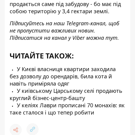
продається саме під забудову - бо має під
собою територію у 3,4 гектари землі.
Підписуйтесь на наш
Telegram-канал
, щоб
не пропустити важливих новин.
Підписатися на канал у Viber можна
тут
.
ЧИТАЙТЕ ТАКОЖ:
У Києві власниця квартири заходила
без дозволу до орендарів, била кота й
навіть приміряла одяг
У київському Царському селі продають
круглий бізнес-центр-башту
У келіях Лаври прописані 70 монахів: як
таке сталося і що тепер робити