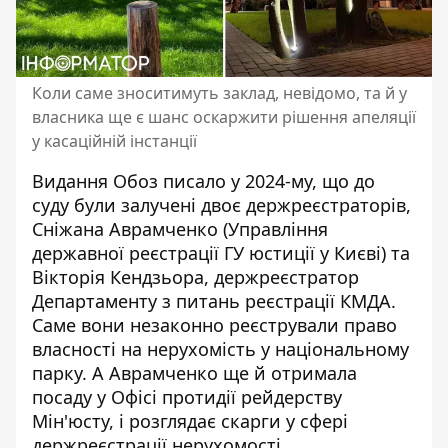
Коли саме зноситимуть заклад, невідомо, та й у
власника ще є шанс оскаржити рішення апеляції
у касаційній інстанції
Видання Обоз писало
у 2024-му, що до
суду були залучені двоє держреєстраторів,
Сніжана Аврамченко (Управління
державної реєстрації ГУ юстиції у Києві) та
Вікторія Кендзьора, держреєстратор
Департаменту з питань реєстрації КМДА.
Саме вони незаконно реєстрували право
власності на нерухомість у національному
парку. А Аврамченко ще й отримала
посаду у Офісі протидії рейдерству
Мін'юсту, і розглядає скарги у сфері
держреєстрації нерухомості.