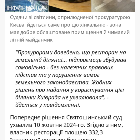
Судячи зі світлини, оприлюдненої прокуратурою
Києва, йдеться саме про цю хінкальню - вона
має добре облаштоване приміщення й чималий
літній майданчик
"Прокурорами доведено, що ресторан на
земельній ділянці... підприємець збудував
самовільно - без належних правових
підстав та у порушення вимог
земельного законодавства. Жодних
рішень про надання у користування цієї
ділянки Київрада не ухвалювала", -
йдеться у повідомленні.
Попереднє рішення
Святошинський суд
ухвалив
10 жовтня 2024-го. Згідно з ним,
власник ресторації площею 332,3
"квадрати" повинен був знести