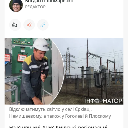
Богдан Пономаренко
РЕДАКТОР
👍
Відключатимуть світло у селі Єрківці,
Немишаєвому, а також у Гоголеві й Плоскому
На Київщині ДТЕК Київські регіональні