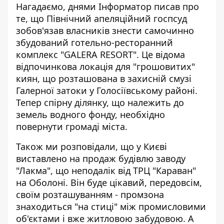
Нагадаємо, днями Інформатор писав про
те, що Північний апеляційний госпсуд
зобов'язав власників знести самочинно
збудований
готельно-ресторанний
комплекс "GALERA RESORT"
. Це відома
відпочинкова локація для "грошовитих"
киян, що розташована в захисній смузі
Галерної затоки у Голосіївському районі.
Тепер спірну ділянку, що належить до
земель водного фонду, необхідно
повернути громаді міста.
Також ми розповідали, що у Києві
виставлено на продаж
будівлю заводу
"Лакма"
, що неподалік від ТРЦ "Караван"
на Оболоні. Він буде цікавий, передовсім,
своїм розташуванням - промзона
знаходиться "на стиці" між промисловими
об'єктами і вже житловою забудовою. А