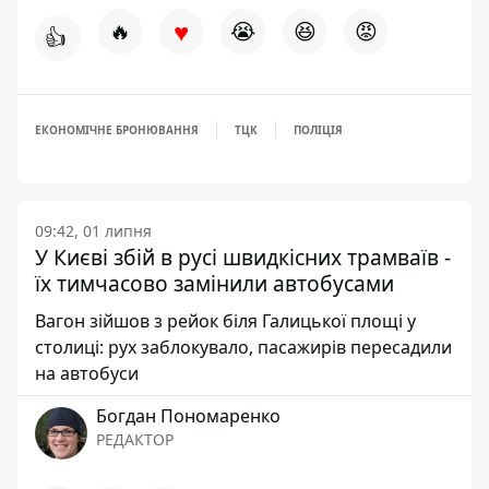
♥
🔥
😭
😆
😡
👍
ЕКОНОМІЧНЕ БРОНЮВАННЯ
ТЦК
ПОЛІЦІЯ
09:42, 01 липня
У Києві збій в русі швидкісних трамваїв -
їх тимчасово замінили автобусами
Вагон зійшов з рейок біля Галицької площі у
столиці: рух заблокувало, пасажирів пересадили
на автобуси
Богдан Пономаренко
РЕДАКТОР