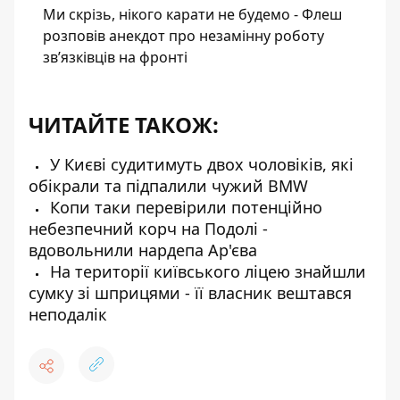
Ми скрізь, нікого карати не будемо - Флеш
розповів анекдот про незамінну роботу
зв’язківців на фронті
ЧИТАЙТЕ ТАКОЖ:
У Києві судитимуть двох чоловіків, які
обікрали та підпалили чужий BMW
Копи таки перевірили потенційно
небезпечний корч на Подолі -
вдовольнили нардепа Ар'єва
На території київського ліцею знайшли
сумку зі шприцями - її власник вештався
неподалік