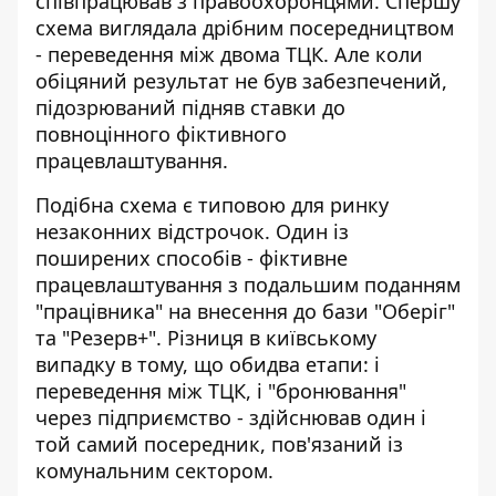
співпрацював з правоохоронцями. Спершу
схема виглядала дрібним посередництвом
- переведення між двома ТЦК. Але коли
обіцяний результат не був забезпечений,
підозрюваний підняв ставки до
повноцінного фіктивного
працевлаштування.
Подібна схема є типовою для ринку
незаконних відстрочок. Один із
поширених способів - фіктивне
працевлаштування з подальшим поданням
"працівника" на внесення до бази "Оберіг"
та "Резерв+". Різниця в київському
випадку в тому, що обидва етапи: і
переведення між ТЦК, і "бронювання"
через підприємство - здійснював один і
той самий посередник, пов'язаний із
комунальним сектором.