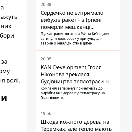
20:38
 а
Сердечко не витримало
кажуть
вибухів ракет - в Ірпені
нних
померли мешканці
притулку для собак з
Під час ракетної атаки РФ на Київщину
абори
загинули двоє собак у притулку для
інвалідністю
тварин з інвалідністю в Ірпені.
20:05
 за
KAN Development Ігоря
ному
Ніконова зреклася
я волі.
будівництва теплотраси на
Теремках
Компанія заперечує причетність до
вирубки 662 дерев під теплотрасу на
ли
Голосіївщині.
19:56
Шкода кожного дерева на
Теремках, але тепло мають