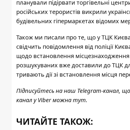
планували підірвати торгівельні центри
російських терористів викрили українсь
будівельних гіпермаркетах відомих мер
Також ми писали про те, що у
ТЦК Києв
свідчить повідомлення від поліції Києв
щодо встановлення місцезнаходження в
розшукуваних вже доставили до ТЦК дл
тривають дії зі встановлення місця пе
Підписуйтесь на наш
Telegram-канал
, щ
канал у Viber можна
тут
.
ЧИТАЙТЕ ТАКОЖ: