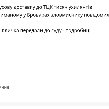
сову доставку до ТЦК тисяч ухилянтів
триманому у Броварах зловмиснику повідоми
 Кличка передали до суду - подробиці
АННЯ