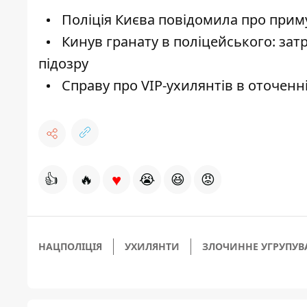
Поліція Києва повідомила про приму
Кинув гранату в поліцейського: за
підозру
Справу про VIP-ухилянтів в оточенні
♥
👍
🔥
😭
😆
😡
НАЦПОЛІЦІЯ
УХИЛЯНТИ
ЗЛОЧИННЕ УГРУПУВ