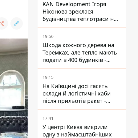
KAN Development Ігоря
Ніконова зреклася
будівництва теплотраси на
Теремках
19:56
Шкода кожного дерева на
Теремках, але тепло мають
подати в 400 будинків -
депутатка Київради
19:15
На Київщині досі гасять
склади й логістичні хаби
після прильотів ракет -
ДСНС
17:41
У центрі Києва викрили
одну з наймасштабніших