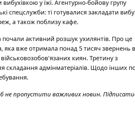
 вибухівкою у їжі. Агентурно-бойову групу
кі спецслужби: ті готувалися закладати вибу
еж, а також поблизу кафе.
а почали активний розшук ухилянтів
. Про це
а, яка вже отримала понад 5 тисяч звернень 
ійськовозобов'язаних киян. Третину з
я складання адмінматеріалів. Щодо інших п
ребування.
об не пропустити важливих новин. Підписати