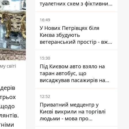
туалетних схем з фіктивним
будинком
16:49
У Нових Петрівцях біля
Києва збудують
ветеранський простір - вже
знайшли проєктанта
15:30
Під Києвом авто взяло на
му світі
таран автобус, що
висаджував пасажирів на
зупинці - пасажирка в
ідерів
лікарні
 трьох
12:52
Приватний медцентр у
 щодо
Києві викрили на торгівлі
лянтів.
людьми - мова про
тніми
сурогатне материнство