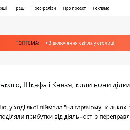
оші
Треш
Прес-релізи
Про проект
Реклама
ТОПТЕМА:
Відключення світла у столиці
кого, Шкафа і Князя, коли вони діли
, у ході якої піймала "на гарячому" кількох 
поділяли прибутки від діяльності з переправ