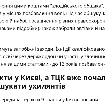
нення цими коштами "злодійського общака",
у місцях позбавлення волі. Під час обшуку, 
зброю й набої, посвідчення різних правоохоро
знаками підробки). Також забрали автівки й н
ть запобіжні заходи. Їхні дії кваліфіковано
 осіб через держкордон чи участь у злочин
ня за цими статтями - до 12 років позбавленн
ти у Києві, а ТЦК вже поча
шукати ухилянтів
передила теракти 9 травня у Києві
: росіяни