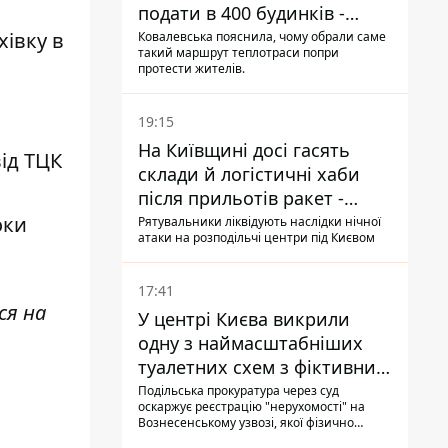
подати в 400 будинків -
депутатка Київради
хівку в
Ковалевська пояснила, чому обрали саме
такий маршрут теплотраси попри
протести жителів.
19:15
На Київщині досі гасять
від ТЦК
склади й логістичні хаби
після прильотів ракет -
ДСНС
оки
Рятувальники ліквідують наслідки нічної
атаки на розподільчі центри під Києвом
17:41
ся на
У центрі Києва викрили
одну з наймасштабніших
туалетних схем з фіктивним
будинком
Подільська прокуратура через суд
оскаржує реєстрацію "нерухомості" на
Вознесенському узвозі, якої фізично
ніколи не існувало: під неї, ймовірно,