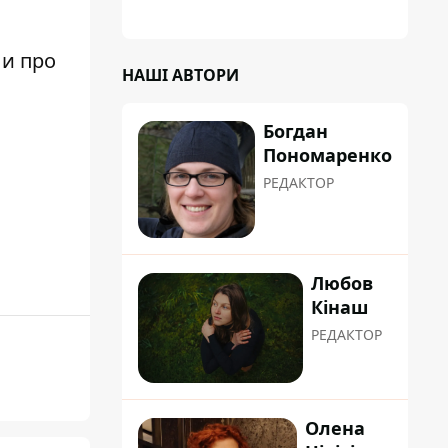
планували пізніше отримати "в
обслуговування" земельну ділянку
ли про
НАШІ АВТОРИ
Богдан
Пономаренко
РЕДАКТОР
Любов
Кінаш
РЕДАКТОР
Олена