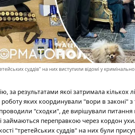
ретейських суддів" на них виступили відомі у кримінально
ю, за результатами якої затримала кількох л
 роботу яких координували "вори в законі" з
проводили "сходки"
, де вирішували питання
кі займаються переправкою через кордон ухи
якості "третейських суддів" на них були прису