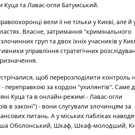
и Куца та Лавас-огли Батумський.
воохоронці вели її не тільки у Києві, але й 
областях. Власне, затримання "кримінального
 злочинних груп та двох їхніх учасників у Киє
ативники управління стратегічних розслідуван
призначення.
устрічалися, щоб перерозподілити контроль 
 - переправкою за кордон "ухилянтів". Саме 
іяні Куца та в онлайн-режимі - Лавас-огли
ів в законі") - вони слугували злочинцям за
нансових питань. А у міських пабліках наводя
 Саша Оболонський, Шкаф, Шкаф-молодший, Кн