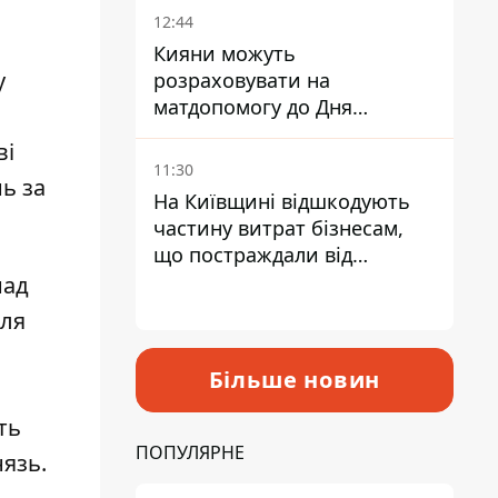
12:44
Кияни можуть
у
розраховувати на
матдопомогу до Дня
незалежності - кому її
ві
дадуть
11:30
ь за
На Київщині відшкодують
частину витрат бізнесам,
що постраждали від
прильотів ракет
над
для
Більше новин
ть
ПОПУЛЯРНЕ
язь.