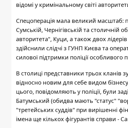
відомі у кримінальному світі авторитет
Спецоперація мала великий масштаб: пра
Сумській, Чернігівській та столичній 
авторитета", Куци, а також двох лідерів
здійснили слідчі з ГУНП Києва та опер
силової підтримки поліції особливого 
В столиці представники трьох кланів з
відносно новим для себе видом бізнесу
цього, повідомляють у поліції, були зад
Батумський (обидва мають "статус" "вор
"третейських суддів" при вирішенні фі
імена ще кількох фігурантів справи -