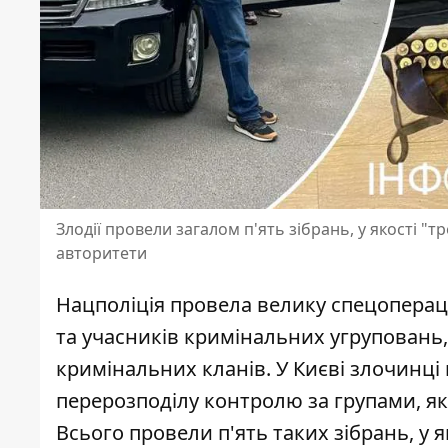
Злодії провели загалом п'ять зібрань, у якості "т
авторитети
Нацполіція провела велику спецопераці
та учасників кримінальних угруповань,
кримінальних кланів. У Києві
злочинці 
перерозподілу контролю за групами, я
Всього провели п'ять таких зібрань, у 