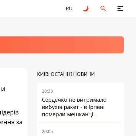
RU
КИЇВ: ОСТАННІ НОВИНИ
ли
20:38
Сердечко не витримало
вибухів ракет - в Ірпені
лідерів
померли мешканці
лення за
притулку для собак з
інвалідністю
20:05