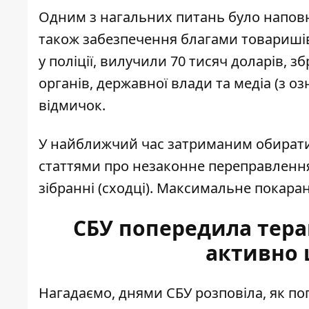
Одним з нагальних питань було напов
також забезпечення благами товаришів 
у поліції, вилучили 70 тисяч доларів, 
органів, державної влади та медіа (з о
відмичок.
У найближчий час затриманим обиратиму
статтями про незаконне переправлення
зібранні (сходці). Максимальне покаран
СБУ попередила терак
активно 
Нагадаємо, днями СБУ розповіла, як
по