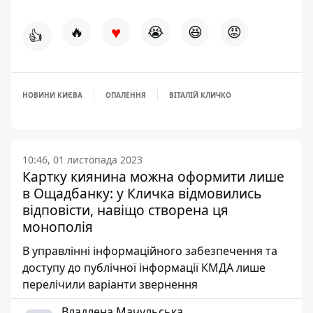
♥
🔥
😭
😆
😡
👍
НОВИНИ КИЄВА
ОПАЛЕННЯ
ВІТАЛІЙ КЛИЧКО
10:46, 01 листопада 2023
Картку киянина можна оформити лише
в Ощадбанку: у Кличка відмовились
відповісти, навіщо створена ця
монополія
В управлінні інформаційного забезпечення та
доступу до публічної інформації КМДА лише
перелічили варіанти звернення
Владлена Мачульська