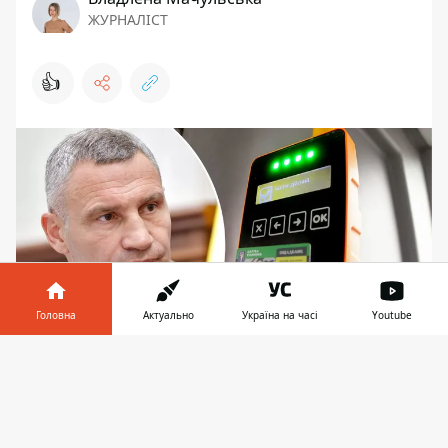
ЖУРНАЛІСТ
👍
Головна
Актуально
Україна на часі
Youtube
Інформатор у
Завантажити
У Кличка відмовились відповісти, чому Картку
телефоні
👉
киянина можна оформити лише в Ощадбанку
В управлінні інформаційного