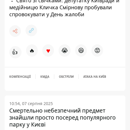
Свято зі свічками: депутатку Київради й
медійницю Кличка Смірнову пробували
спровокувати у День жалоби
♥
🔥
😭
😆
😡
👍
КОМПЕНСАЦІЇ
КМДА
ОБСТРІЛИ
АТАКА НА КИЇВ
10:54, 07 серпня 2025
Смертельно небезпечний предмет
знайшли просто посеред популярного
парку у Києві