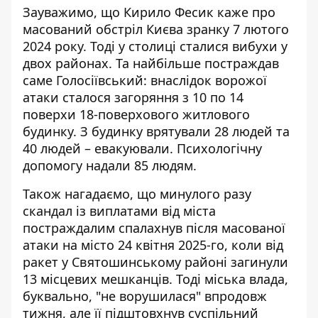
Зауважимо, що Кирило Фесик каже про
масований обстріл Києва зранку 7 лютого
2024 року. Тоді у столиці
сталися вибухи
у
двох районах. Та найбільше постраждав
саме Голосіївський: внаслідок ворожої
атаки сталося загоряння з 10 по 14
поверхи 18-поверхового житлового
будинку. З будинку врятували 28 людей та
40 людей – евакуювали. Психологічну
допомогу надали 85 людям.
Також нагадаємо, що минулого разу
скандал із виплатами від міста
постраждалим
спалахнув після масованої
атаки
на місто 24 квітня 2025-го, коли від
ракет у Святошинському районі загинули
13 місцевих мешканців. Тоді міська влада,
буквально, "не ворушилася" впродовж
тижня, але її підштовхнув суспільний