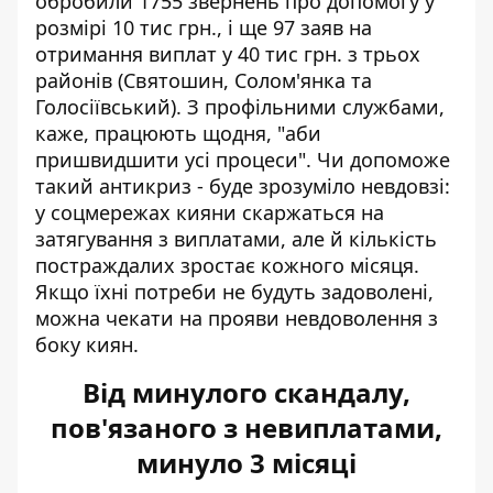
обробили 1755 звернень про допомогу у
розмірі 10 тис грн., і ще 97 заяв на
отримання виплат у 40 тис грн. з трьох
районів (Святошин, Солом'янка та
Голосіївський). З профільними службами,
каже, працюють щодня, "аби
пришвидшити усі процеси". Чи допоможе
такий антикриз - буде зрозуміло невдовзі:
у соцмережах кияни скаржаться на
затягування з виплатами, але й кількість
постраждалих зростає кожного місяця.
Якщо їхні потреби не будуть задоволені,
можна чекати на прояви невдоволення з
боку киян.
Від минулого скандалу,
пов'язаного з невиплатами,
минуло 3 місяці