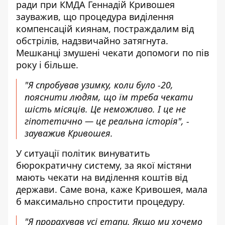
ради при КМДА Геннадій Кривошея
зауважив, що процедура виділення
компенсацій киянам, постраждалим від
обстрілів, надзвичайно затягнута.
Мешканці змушені чекати допомоги по пів
року і більше.
"Я спробував узимку, коли було -20,
пояснити людям, що їм треба чекати
шість місяців. Це неможливо. І це не
гіпотетично — це реальна історія", -
зауважив Кривошея.
У ситуації політик винуватить
бюрократичну систему, за якої містяни
мають чекати на виділення коштів від
держави. Саме вона, каже Кривошея, мала
б максимально спростити процедуру.
"Я прорахував усі етапи. Якщо ми хочемо