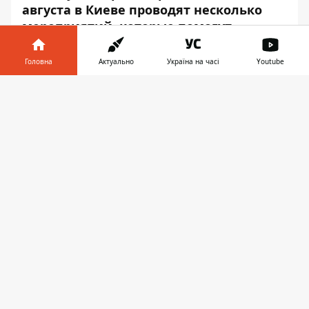
августа в Киеве проводят несколько
мероприятий, которые помогут
скрасить ваш досуг.
Головна
Актуально
Україна на часі
Youtube
Информатор
подготовил для вас самые
лучшие события этого дня.
Інформатор у
Завантажити
телефоні
👉
Концерт Адама Гонтье
Канадская супер-звезда, фронтмен групп
Three Days Grace и Saint Asonia даст в
Киеве большой сольный концерт. На
сцене прозвучат любимые хиты. Такое
событие точно нельзя пропустить.
[embed]https://www.youtube.com/watch?
time_continue=62&v=HSXw-_LO3c0[/embed]
Где:
Зеленый Театр, улица Парковая
дорога, 2