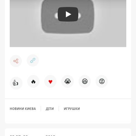
Play
♥
🔥
😭
😆
😡
👍
НОВИНИ КИЄВА
ДІТИ
ИГРУШКИ