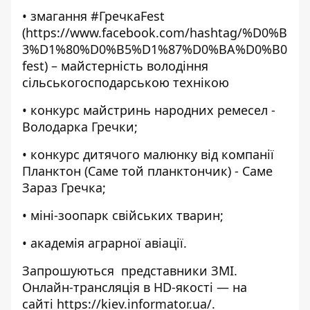
• змагання #ГречкаFest
(https://www.facebook.com/hashtag/%D0%B
3%D1%80%D0%B5%D1%87%D0%BA%D0%B0
fest) – майстерність володіння
сільськогосподарською технікою
• конкурс майстринь народних ремесел -
Володарка Гречки;
• конкурс дитячого малюнку від компанії
Планктон (Саме той планктончик) - Саме
Зараз Гречка;
• міні-зоопарк свійських тварин;
• академія аграрної авіації.
Запрошуються представники ЗМІ.
Онлайн-трансляція в HD-якості — на
сайті
https://kiev.informator.ua/
.