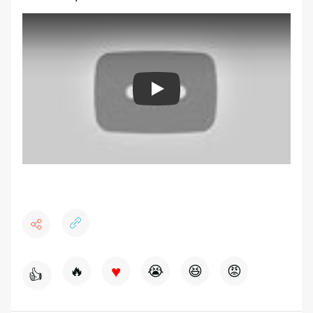
Play
♥
🔥
😭
😆
😡
👍