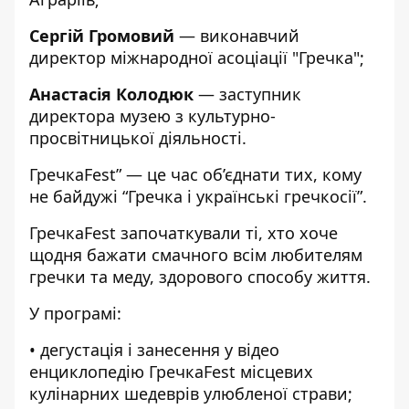
Сергій Громовий
— виконавчий
директор міжнародної асоціації "Гречка";
Анастасія Колодюк
— заступник
директора музею з культурно-
просвітницької діяльності.
ГречкаFest” — це час об’єднати тих, кому
не байдужі “Гречка і українські гречкосії”.
ГречкаFest започаткували ті, хто хоче
щодня бажати смачного всім любителям
гречки та меду, здорового способу життя.
У програмі:
• дегустація і занесення у відео
енциклопедію ГречкаFest місцевих
кулінарних шедеврів улюбленої страви;