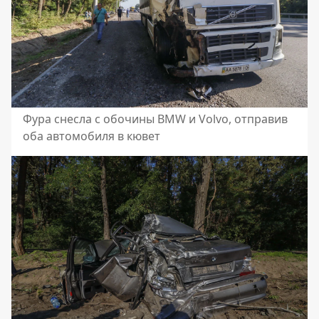
Фура снесла с обочины BMW и Volvo, отправив
оба автомобиля в кювет