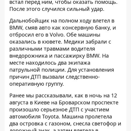
встал перед ним, чтобы оказать помощь.
После этого случился сильный удар.
Дальнобойщик на полном ходу влетел в
BMW, смяв авто как консервную банку, и
отбросил его в Volvo. Обе машины
оказались в кювете. Медики забрали с
различными травмами водителя
внедорожника и пассажирку BMW. На
месте находилось два экипажа
патрульной полиции. Для установления
причин ДТП вызвали следственно-
оперативную группу.
Ранее мы рассказывали, как в ночь на 12
августа в Киеве на Броварском проспекте
произошло серьезное ДТП
с участием
автомобиля Toyota. Машина пролетела
два островка с газоном, снесла светофор и
дорожный знак, а затем влетела в