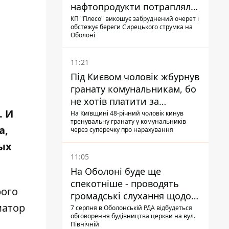
нафтопродукти потрапляли
до озер
КП "Плесо" викошує забруднений очерет і
обстежує береги Сирецького струмка на
Оболоні
11:21
Під Києвом чоловік жбурнув
гранату комунальникам, бо
не хотів платити за
. И
квитанціями
На Київщині 48-річний чоловік кинув
тренувальну гранату у комунальників
а,
через суперечку про нарахування
мых
11:05
На Оболоні буде ще
спекотніше - проводять
рого
громадські слухання щодо
атор
храму УГКЦ на Північній
7 серпня в Оболонській РДА відбудеться
обговорення будівництва церкви на вул.
Північній