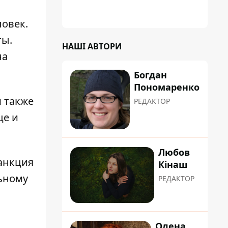
ловек.
ты.
НАШІ АВТОРИ
на
Богдан
Пономаренко
 также
РЕДАКТОР
це и
Любов
санкция
Кінаш
ьному
РЕДАКТОР
Олена