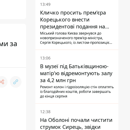
13:49
Кличко просить прем'єра
Корецького внести
президентові подання на
звільнення володаря
Міський голова Києва звернувся до
новопризначеного прем'єр-міністра,
Троєщини Бахматова
ми за
Сергія Корецького, із листом-пропозицією
щодо звільнення голови Деснянської РДА
Максима Бахматова
13:06
В музеї під Батьківщиною-
матір'ю відремонтують залу
за 4,2 млн грн
Ремонт колон і гідроізоляцію стін оплатять
із благодійних коштів, роботи завершать
до кінця серпня
12:38
На Оболоні почали чистити
струмок Сирець, звідки