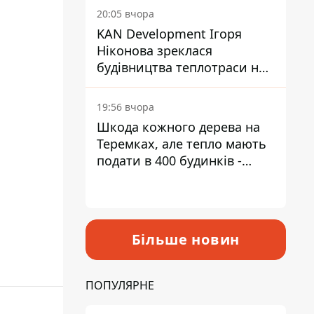
інвалідністю
20:05 вчора
KAN Development Ігоря
Ніконова зреклася
будівництва теплотраси на
Теремках
19:56 вчора
Шкода кожного дерева на
Теремках, але тепло мають
подати в 400 будинків -
депутатка Київради
Більше новин
ПОПУЛЯРНЕ