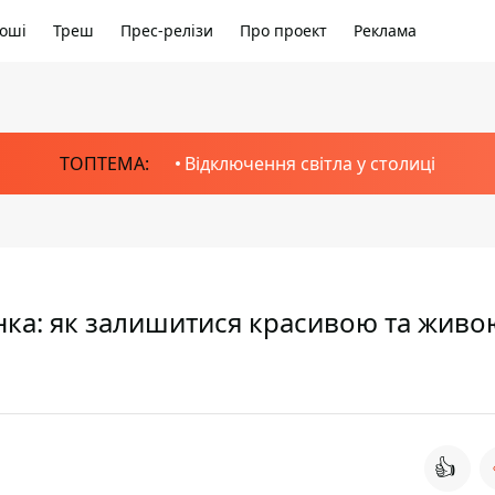
оші
Треш
Прес-релізи
Про проект
Реклама
ТОПТЕМА:
Відключення світла у столиці
жінка: як залишитися красивою та живо
👍