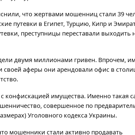
яснили, что жертвами мошенниц стали 39 че
ие путевки в Египет, Турцию, Кипр и Эмира
утевки, преступницы переставали выходить 
дели двумя миллионами гривен. Впрочем, им
и своей аферы они арендовали офис в столи
тство.
т с конфискацией имущества. Именно такая 
мошенничество, совершенное по предварител
размерах) Уголовного кодекса Украины.
что мошенники стали активно продавать