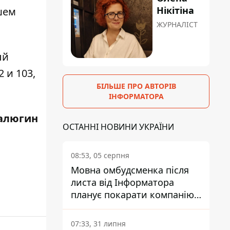
Нікітіна
шем
ЖУРНАЛІСТ
ый
 и 103,
БІЛЬШЕ ПРО АВТОРІВ
ІНФОРМАТОРА
алюгин
ОСТАННІ НОВИНИ УКРАЇНИ
08:53, 05 серпня
Мовна омбудсменка після
листа від Інформатора
планує покарати компанію-
підрядника ПриватБанку
07:33, 31 липня