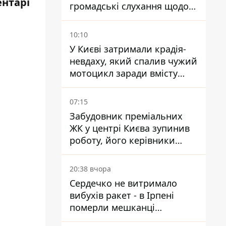
ентарі
громадські слухання щодо
храму УГКЦ на Північній
10:10
У Києві затримали крадія-
невдаху, який спалив чужий
мотоцикл заради вмісту
багажника
07:15
Забудовник преміальних
ЖК у центрі Києва зупинив
роботу, його керівники
втекли з України - Bihus.info
20:38 вчора
Сердечко не витримало
вибухів ракет - в Ірпені
померли мешканці
притулку для собак з