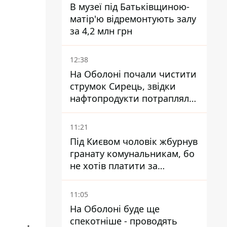
В музеї під Батьківщиною-
матір'ю відремонтують залу
за 4,2 млн грн
12:38
На Оболоні почали чистити
струмок Сирець, звідки
нафтопродукти потрапляли
до озер
11:21
Під Києвом чоловік жбурнув
гранату комунальникам, бо
не хотів платити за
квитанціями
11:05
На Оболоні буде ще
спекотніше - проводять