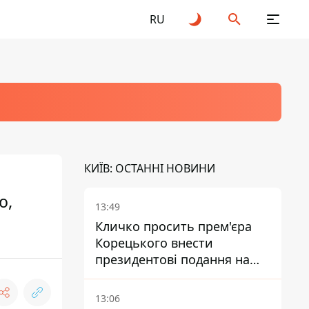
RU
КИЇВ: ОСТАННІ НОВИНИ
ю,
13:49
Кличко просить прем'єра
Корецького внести
президентові подання на
звільнення володаря
Троєщини Бахматова
13:06