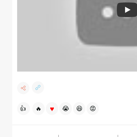
Pla
♥
👍
🔥
😭
😆
😡