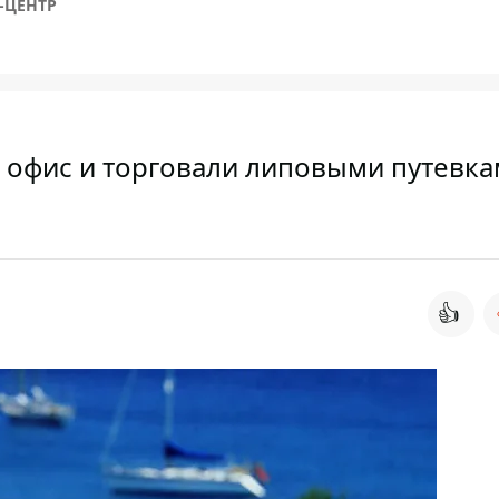
-ЦЕНТР
офис и торговали липовыми путевка
👍