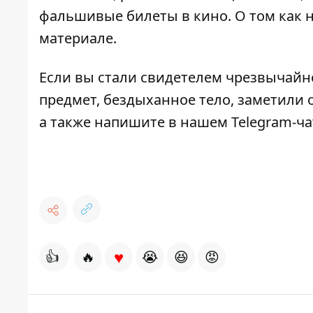
фальшивые билеты в кино. О том
как 
материале.
Если вы стали свидетелем чрезвычайн
предмет, бездыханное тело, заметили о
а также напишите в нашем Telegram-ч
♥
👍
🔥
😭
😆
😡