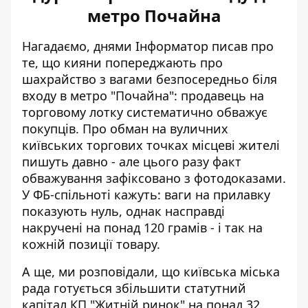
метро Почайна
Нагадаємо, днями Інформатор писав про
те, що кияни попереджають про
шахрайство з вагами безпосередньо біля
входу в метро "Почайна": продавець на
торговому лотку
систематично обважує
покупців
. Про обман на вуличних
київських торгових точках місцеві жителі
пишуть давно - але цього разу факт
обважування зафіксовано з фотодоказами.
У ФБ-спільноті кажуть: ваги на прилавку
показують нуль, однак насправді
накручені на понад 120 грамів - і так на
кожній позиції товару.
А ще, ми розповідали, що київська міська
рада готується
збільшити статутний
капітал КП "Житній ринок"
на понад 32