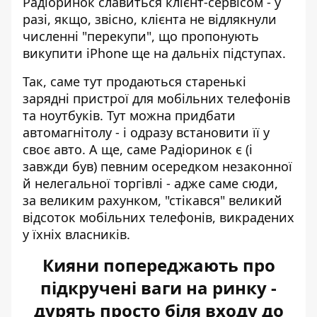
Радіоринок славиться клієнт-сервісом - у
разі, якщо, звісно, клієнта не відлякнули
численні "перекупи", що пропонують
викупити iPhone ще на дальніх підступах.
Так, саме тут продаються старенькі
зарядні пристрої для мобільних телефонів
та ноутбуків. Тут можна придбати
автомагнітолу - і одразу встановити її у
своє авто. А ще, саме Радіоринок є (і
завжди був) певним осередком незаконної
й нелегальної торгівлі - адже саме сюди,
за великим рахунком, "стікався" великий
відсоток мобільних телефонів, викрадених
у їхніх власників.
Кияни попереджають про
підкручені ваги на ринку -
дурять просто біля входу до