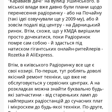
"Караваєві дачі" на вулиці Ушинського. В
міської влади вже давно були плани щодо
перенесення радіоринку - або на Почайну
(такі
ідеї озвучували ще у 2009-му
), або й
зовсім подалі від центру - на Дарницький
ринок. Втім, схоже, що у КМДА вирішили
просто дочекатися, поки Радіоринок
помре сам собою - й здасться під
натиском гігантських онлайн-ритейлерів -
Rozetka й AliExpress.
Втім, в київського Радіоринку все ще є
свої козирі. По-перше, тут роблять доволі
якісний ремонт техніки, що вже не
обслуговується у сервісних центрах. А на
розкладках можна знайти буквально будь-
які запчастини - від стареньких ламп до
найперших радіостанцій до сучасних плат
і мікросхем до будь-якої техніки. По-друге,