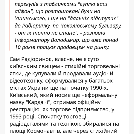
перекупів з табличками "куплю ваш
айфон", що розташовані були на
Ушинського, і ще на "дальніх підступах"
до Радіоринку, по Чоколівському бульвару,
- от їх точно не стане", - розповів
Інформатору Володимир, що вже понад
10 років працює продавцем на ринку.
Сам Радіоринок, власне, не є суто
київським явищем - стихійні торговельні
ятки, де купували й продавали аудіо- й
відеотехніку, сформувалися у багатьох
містах України ще на початку 1990-х.
Київський, який носив ще неформальну
назву "Кардачі", отримав офіційну
реєстрацію, як торгове підприємство, у
1993 році. Спочатку торговці
радіодеталями та технікою збиралися на
площі Космонавтів, але через стихійний