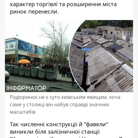
характер торгівлі та розширення міста
ринок перенесли.
Радіоринок не є суто київським явищем, хоча
саме у столиці він набув справді значних
масштабів
Так численні конструкції й "фавели"
виникли біля залізничної станції