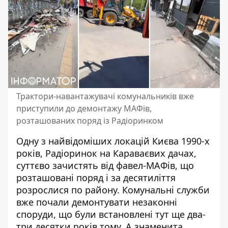
Трактори-навантажувачі комунальників вже
приступили до демонтажу МАФів,
розташованих поряд із Радіоринком
Одну з найвідоміших локацій Києва 1990-х
років, Радіоринок на Караваєвих дачах,
суттєво зачистять від фавел-МАФів, що
розташовані поряд і за десятиліття
розрослися по району. Комунальні служби
вже
почали демонтувати незаконні
споруди
, що були встановлені тут ще два-
три десятки років тому. А знаменита