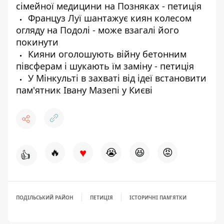
сімейної медицини на Позняках - петиція
Француз Луї шантажує киян колесом
огляду на Подолі - може взагалі його
покинути
Кияни оголошують війну бетонним
півсферам і шукають їм заміну - петиція
У Мінкульті в захваті від ідеї встановити
пам'ятник Івану Мазепі у Києві
♥
🔥
😭
😆
😡
👍
ПОДІЛЬСЬКИЙ РАЙОН
ПЕТИЦІЯ
ІСТОРИЧНІ ПАМ'ЯТКИ