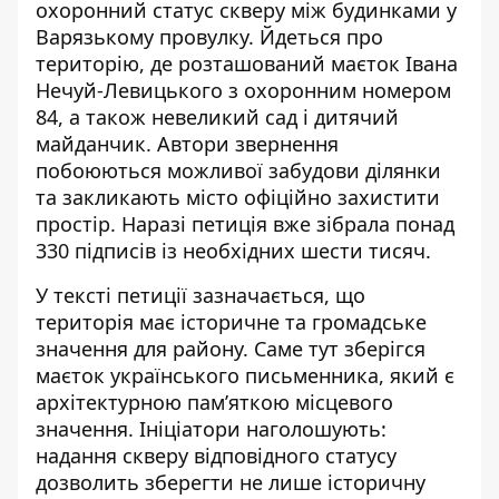
охоронний статус скверу між будинками у
Варязькому провулку. Йдеться
про
територію, де розташований маєток
Івана
Нечуй-Левицького з охоронним номером
84, а також невеликий сад і дитячий
майданчик. Автори звернення
побоюються можливої забудови ділянки
та закликають місто офіційно захистити
простір. Наразі петиція вже зібрала понад
330 підписів із необхідних шести тисяч.
У тексті петиції зазначається, що
територія має історичне та громадське
значення для району. Саме тут
зберігся
маєток українського письменника
, який є
архітектурною пам’яткою місцевого
значення. Ініціатори наголошують:
надання скверу відповідного статусу
дозволить зберегти не лише історичну