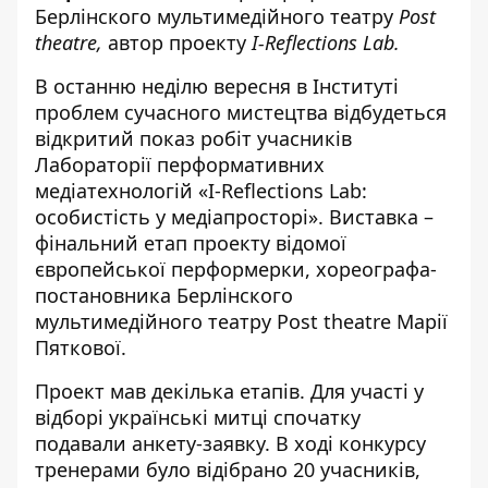
Берлінского мультимедійного театру
Рost
theatr
e,
автор проекту
I-Reflections Lab.
В останню неділю вересня в Інституті
проблем сучасного мистецтва відбудеться
відкритий показ робіт учасників
Лабораторії перформативних
медіатехнологій «I-Reflections Lab:
особистість у медіапросторі». Виставка –
фінальний етап проекту відомої
європейської перформерки, хореографа-
постановника Берлінского
мультимедійного театру Рost theatre Марії
Пяткової.
Проект мав декілька етапів. Для участі у
відборі українські митці спочатку
подавали анкету-заявку. В ході конкурсу
тренерами було відібрано 20 учасників,