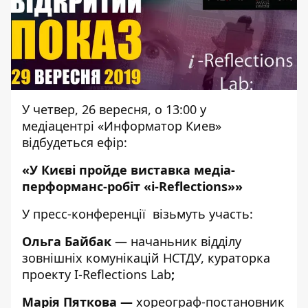
У четвер, 26 вересня, о 13:00 у
медіацентрі «Информатор Киев»
відбудеться ефір:
«У Києві пройде виставка медіа-
перформанс-робіт «i-Reflections»»
У пресс-конференції візьмуть участь:
Ольга Байбак
— начаньник відділу
зовнішніх комунікацій НСТДУ, кураторка
проекту I-Reflections Lab
;
Марія Пяткова —
хореограф-постановник