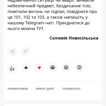
небезпечний предмет, бездиханне тіло,
помітили вогонь чи підпал, повідомте про
це 101, 102 та 103, а також напишіть у
нашому Telegram-чаті. Приєднатися до
нього можна
ТУТ
.
Соломія Новосільська
♥
🔥
😭
😆
😡
👍
НОВИНИ КИЄВА
РЕМОНТ ДОРІГ
ГРУШЕВСКОГО