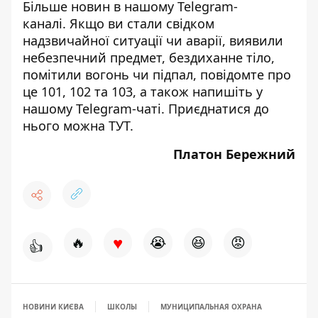
Більше новин в нашому
Telegram-
каналі
. Якщо ви стали свідком
надзвичайної ситуації чи аварії, виявили
небезпечний предмет, бездиханне тіло,
помітили вогонь чи підпал, повідомте про
це 101, 102 та 103, а також напишіть у
нашому Telegram-чаті. Приєднатися до
нього можна
ТУТ
.
Платон Бережний
♥
🔥
😭
😆
😡
👍
НОВИНИ КИЄВА
ШКОЛЫ
МУНИЦИПАЛЬНАЯ ОХРАНА