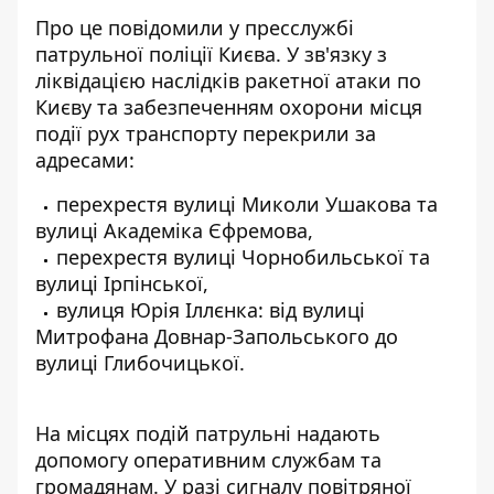
Про це повідомили у пресслужбі
патрульної поліції Києва. У зв'язку з
ліквідацією
наслідків ракетної атаки по
Києву
та забезпеченням охорони місця
події рух транспорту перекрили за
адресами:
перехрестя вулиці Миколи Ушакова та
вулиці Академіка Єфремова,
перехрестя вулиці Чорнобильської та
вулиці Ірпінської,
вулиця Юрія Іллєнка: від вулиці
Митрофана Довнар-Запольського до
вулиці Глибочицької.
На місцях подій патрульні надають
допомогу оперативним службам та
громадянам. У разі сигналу повітряної