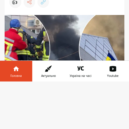
👍
Головна
Актуально
Україна на часі
Youtube
На Подолі палає один з найбільших складів
Інформатор у
Завантажити
площею 3 тис кв.м.
телефоні
👉
Наслідки
найбільш масованої на даний
момент атаки
рф по Україні 29 грудня -
мінімум 12 загиблих по всій країні, один з
яких, на жаль, - у Києві. Тривога тривала