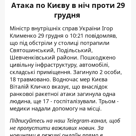
Атака по Києву в ніч проти 29
грудня
Міністр внутрішніх справ України Ігор
Клименко 29 грудня о 10:21 повідомляв,
що під обстріли у
столиці потрапили
Святошинський
, Подільський,
Шевченківський райони. Пошкоджено
цивільну інфраструктуру, автомобілі,
складські приміщення. Загинуло 2 особи,
18 травмовано. Водночас мер Києва
Віталій Кличко вказує, що внаслідок
ранкової
ракетної атаки загинула одна
людина, ще 17 - госпіталізували. Трьом -
медики
надали допомогу на місці
.
Підписуйтесь на наш
Telegram-канал
, щоб
не пропустити важливих новин. За
новинами в режимі онлайн прямо в