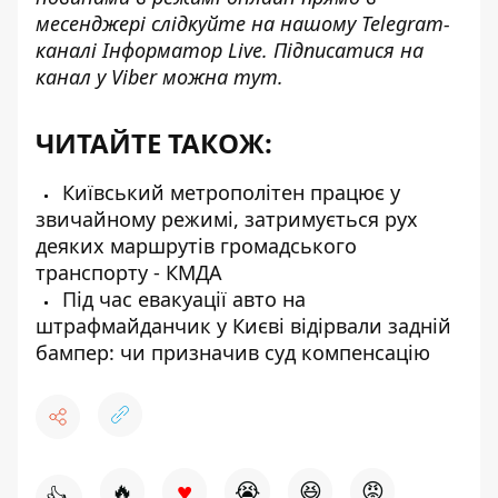
месенджері слідкуйте на нашому Telegram-
каналі
Інформатор Live
. Підписатися на
канал у Viber можна
тут
.
ЧИТАЙТЕ ТАКОЖ:
Київський метрополітен працює у
звичайному режимі, затримується рух
деяких маршрутів громадського
транспорту - КМДА
Під час евакуації авто на
штрафмайданчик у Києві відірвали задній
бампер: чи призначив суд компенсацію
♥
🔥
😭
😆
😡
👍