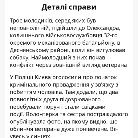
Деталі справи
Троє молодиків, серед яких був
неповнолітній, підійшли до Олександра,
колишнього військовослужбовця 32-го
окремого механізованого батальйону, в
Деснянському районі, коли він вигулював
собаку. Наймолодший з них почав
конфлікт через зовнішній вигляд ветерана
У Поліції Києва оголосили про початок
кримінального провадження
у зв'язку з
побиттям чоловіка. Там додали, що два
повнолітніх друга підозрюваного
перебували поруч і стали свідками
події. Волонтерка та сестра постраждалого
опублікувала фото, на якому видно, що
обличчя ветерана дуже понівечене. Він
увесь у синцях.