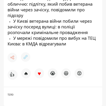
обличчю: підлітку, який побив ветерана
війни через зачіску, повідомили про
підозру
У Києві ветерана війни побили через
зачіску посеред вулиці: в поліції
розпочали кримінальне провадження
У мережі повідомили про вибух на ТЕЦ
Києва: в КМДА відреагували
♥
🔥
😭
😆
😡
👍
ТІЛО