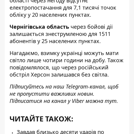
області через негоду відсутнє
електропостачання для 7,1 тисячі точок
обліку у 20 населених пунктах.
Чернігівська область
через бойові дії
залишається знеструмленою для 1511
абонентів у 25 населених пунктах.
Нагадаємо, взимку українці можуть мати
світло
лише чотири години на добу
. Також
повідомлялося, що через російський
обстріл Херсон
залишався без світла
.
Підписуйтесь на наш
Telegram-канал
, щоб
не пропустити важливих новин.
Підписатися на канал у Viber можна
тут
.
ЧИТАЙТЕ ТАКОЖ:
Завдав близько десяти ударів по