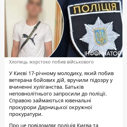
Хлопець жорстоко побив військового
У Києві 17-річному молодику,
який побив
ветерана бойових дій
, вручили підозру у
вчиненні хуліганства. Батьків
неповнолітнього запросили до поліції.
Справою займаються ювенальні
прокурори Дарницької окружної
прокуратури.
Про це повідомляє
поліція Києва
та