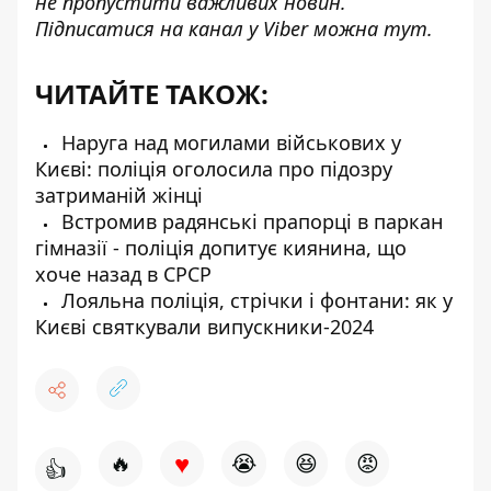
не пропустити важливих новин.
Підписатися на канал у Viber можна
тут
.
ЧИТАЙТЕ ТАКОЖ:
Наруга над могилами військових у
Києві: поліція оголосила про підозру
затриманій жінці
Встромив радянські прапорці в паркан
гімназії - поліція допитує киянина, що
хоче назад в СРСР
Лояльна поліція, стрічки і фонтани: як у
Києві святкували випускники-2024
♥
🔥
😭
😆
😡
👍