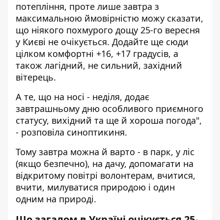
потепління, проте лише завтра з
максимальною ймовірністю можу сказати,
що ніякого похмурого дощу 25-го вересня
у Києві не очікується. Додайте ще сюди
цілком комфортні +16, +17 градусів, а
також лагідний, не сильний, західний
вітерець.
А те, що на носі - неділя, додає
завтрашньому дню особливого приємного
статусу, вихідний та ще й хороша погода",
- розповіла синоптикиня.
Тому завтра можна й варто - в парк, у ліс
(якщо безпечно), на дачу, допомагати на
відкритому повітрі волонтерам, вчитися,
вчити, милуватися природою і один
одним на природі.
Що загалом в Україні очікується 25-