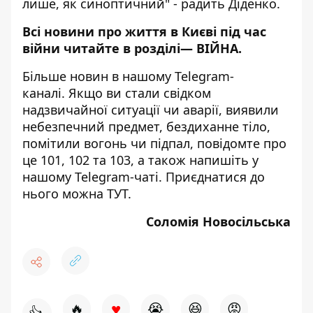
лише, як синоптичний" - радить Діденко.
Всі новини про життя в Києві під час
війни читайте в розділі—
ВІЙНА
.
Більше новин в нашому
Telegram-
каналі
. Якщо ви стали свідком
надзвичайної ситуації чи аварії, виявили
небезпечний предмет, бездиханне тіло,
помітили вогонь чи підпал, повідомте про
це 101, 102 та 103, а також напишіть у
нашому Telegram-чаті. Приєднатися до
нього можна
ТУТ
.
Соломія Новосільська
♥
🔥
😭
😆
😡
👍