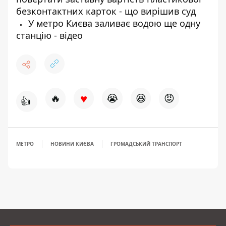
безконтактних карток - що вирішив суд
У метро Києва заливає водою ще одну
станцію - відео
♥
🔥
😭
😆
😡
👍
МЕТРО
НОВИНИ КИЄВА
ГРОМАДСЬКИЙ ТРАНСПОРТ