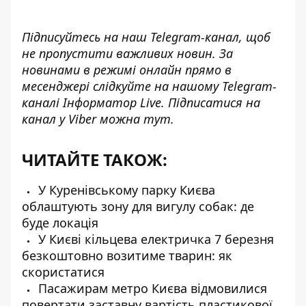
Підписуйтесь на наш
Telegram-канал
, щоб
не пропустити важливих новин. За
новинами в режимі онлайн прямо в
месенджері слідкуйте на нашому Telegram-
каналі
Інформатор Live
. Підписатися на
канал у Viber можна
тут
.
ЧИТАЙТЕ ТАКОЖ:
У Куренівському парку Києва
облаштують зону для вигулу собак: де
буде локація
У Києві кільцева електричка 7 березня
безкоштовно возитиме тварин: як
скористатися
Пасажирам метро Києва відмовилися
повертати заставну вартість пластикової