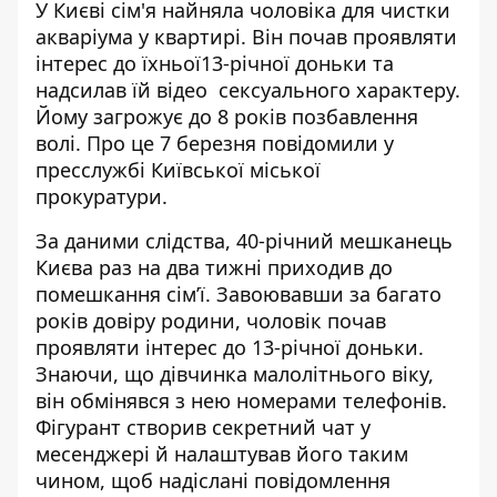
У Києві сім'я найняла чоловіка для чистки
акваріума у квартирі. Він почав проявляти
інтерес до їхньої13-річної доньки та
надсилав їй
відео сексуального характеру
.
Йому загрожує до 8 років позбавлення
волі. Про це 7 березня повідомили у
пресслужбі Київської міської
прокуратури.
За даними слідства, 40-річний мешканець
Києва раз на два тижні приходив до
помешкання сім’ї. Завоювавши за багато
років довіру родини, чоловік почав
проявляти інтерес до 13-річної доньки
.
Знаючи, що дівчинка малолітнього віку,
він обмінявся з нею номерами телефонів.
Фігурант створив секретний чат у
месенджері й налаштував його таким
чином, щоб надіслані повідомлення