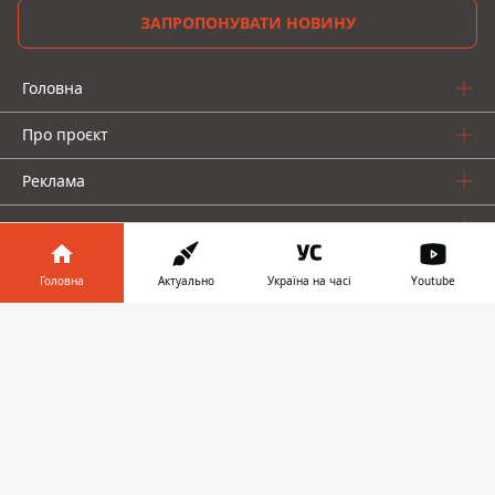
ЗАПРОПОНУВАТИ НОВИНУ
Головна
Про проєкт
Реклама
Про нас
Головна
Актуально
Україна на часі
Youtube
Інформатор у
Завантажити
телефоні
👉
Інформатор проекти
Інформатор-Україна
Geek
Гроші
Авто
© 2016-2026 Informator