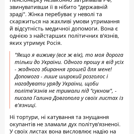
звинувативши її в нібито "державній
зраді". Жінка перебуває у неволі та
скаржиться на жахливі умови утримання
й відсутність медичної допомоги. Вона є
однією з найстарших політичних в'язнів,
яких утримує Росія.
"Якщо я виживу (все ж вік), то моя дорога
тільки до України. Одного прошу я від усіх
- жодного збирання грошей для мене!
Допомога - лише широкий розголос і
нагадувати уряду України, щоби
політв'язнів не тримали під "сукном", -
писала Галина Довгопола у своїх листах із
в'язниці.
Ні тортури, ні катування та знущання
окупантів не зламали дух політув'язненої.
У своїх листах вона висловлює надію на