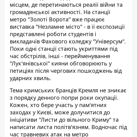
місцем, де перетинаються реалії війни та
громадянської активності. На станції
метро "Золоті Ворота" вже працює
виставка "Незламне місто" - в її експозиції
представлені роботи студентів і
викладачів Фахового коледжу "Універсум".
Поки одні станції стають укриттями під
час обстрілів, інші -
перейменування
"Лук'янівської" кияни обговорюють у
петиціях
після чергових пошкоджень від
ударних хвиль.
Тема кримських бранців Кремля не зникає
з порядку денного попри роки окупації.
Кожен, хто бере участь у пам'ятних
заходах у Києві, може долучитися до
ініціативи "Листи до вільного Криму" та
написати листа політв'язням. Водночас
під
час травневих атак на метро