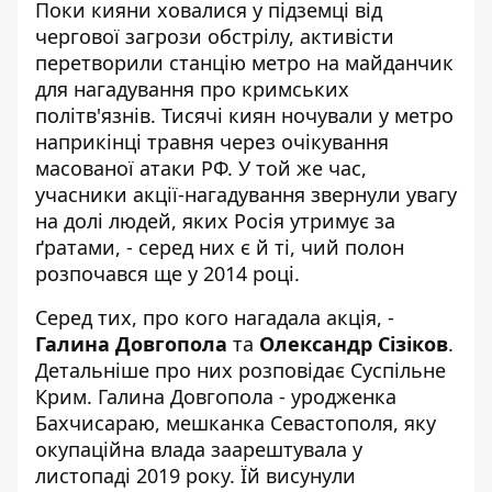
Поки кияни ховалися у підземці від
чергової загрози обстрілу, активісти
перетворили станцію метро на майданчик
для нагадування про кримських
політв'язнів.
Тисячі киян ночували у метро
наприкінці травня через очікування
масованої атаки РФ. У той же час,
учасники акції-нагадування звернули увагу
на долі людей, яких Росія утримує за
ґратами, - серед них є й ті, чий полон
розпочався ще у 2014 році.
Серед тих, про кого нагадала акція, -
Галина Довгопола
та
Олександр Сізіков
.
Детальніше про них розповідає
Суспільне
Крим
. Галина Довгопола - уродженка
Бахчисараю, мешканка Севастополя, яку
окупаційна влада заарештувала у
листопаді 2019 року. Їй висунули