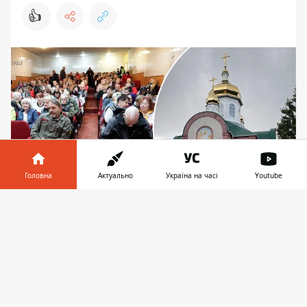
👍
Головна
Актуально
Україна на часі
Youtube
Інформатор у
Завантажити
Колонщина перейшла до ПЦУ - попередній
телефоні
👉
батюшка з УПЦ не шанував захисників. Фото:
Неллі Спіріна
Понад 500 парафіян із села Колонщина на
Київщині одноголосно проголосували за