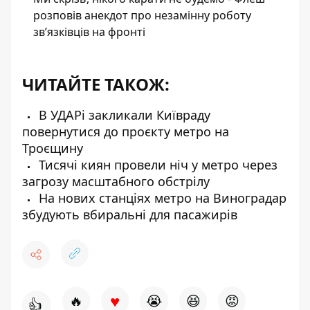
розповів анекдот про незамінну роботу
зв’язківців на фронті
ЧИТАЙТЕ ТАКОЖ:
В УДАРі закликали Київраду
повернутися до проєкту метро на
Троєщину
Тисячі киян провели ніч у метро через
загрозу масштабного обстрілу
На нових станціях метро на Виноградар
збудують вбиральні для пасажирів
♥
🔥
😭
😆
😡
👍