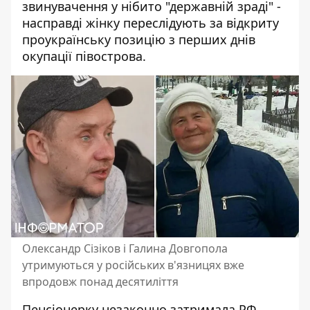
звинувачення у нібито "державній зраді" -
насправді жінку переслідують за відкриту
проукраїнську позицію з перших днів
окупації півострова.
Олександр Сізіков і Галина Довгопола
утримуються у російських в'язницях вже
впродовж понад десятиліття
Пенсіонерку незаконно затримала РФ,