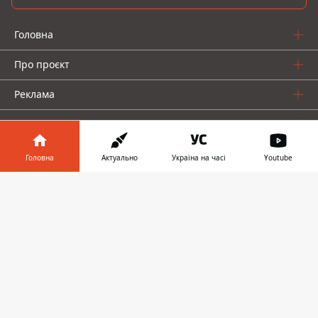
Головна
Про проєкт
Реклама
Про нас
Головна
Актуально
Україна на часі
Youtube
Інформатор у
Завантажити
телефоні
👉
Інформатор проекти
Інформатор-Україна
Geek
Гроші
Авто
© 2016-2026 Informator