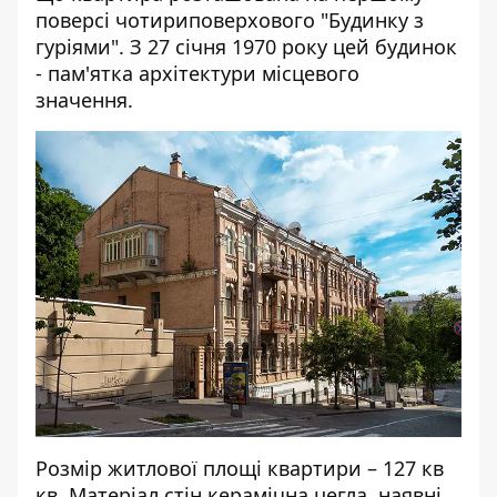
поверсі чотириповерхового "Будинку з
гуріями". З 27 січня 1970 року цей будинок
- пам'ятка архітектури місцевого
значення.
Розмір житлової площі квартири – 127 кв
кв. Матеріал стін керамічна цегла, наявні