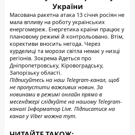
України
Масована ракетна атака 13 січня росіян
не
мала впливу на роботу українських
енергомереж
. Енергетика країни працює у
плановому режимі й контрольовано. Втім,
корективи вносить негода. Через
хурделиці та морози світла немає у низці
регіонів. Зокрема йдеться про
Дніпропетровську, Кіровоградську,
Запорізьку області.
Підписуйтесь на наш
Telegram-канал
, щоб
не пропустити важливих новин. За
новинами в режимі онлайн прямо в
месенджері слідкуйте на нашому Telegram-
каналі
Інформатор Live
. Підписатися на
канал у Viber можна
тут
.
ЧИТАЙТЕ ТАКОЖ: