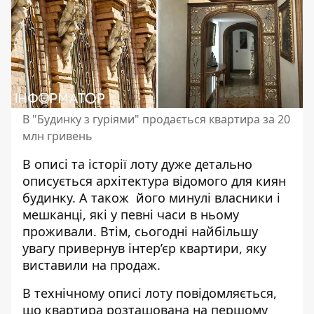
В "Будинку з гуріями" продається квартира за 20
млн гривень
В описі та історії лоту дуже детально
описується архітектура відомого для киян
будинку. А також його минулі власники і
мешканці, які у певні часи в ньому
проживали. Втім, сьогодні найбільшу
увагу
привернув інтер’єр квартири
, яку
виставили на продаж.
В технічному описі лоту повідомляється,
що квартира розташована на першому