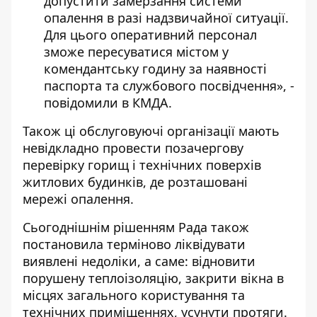
допустити замерзання системи
опалення в разі надзвичайної ситуації.
Для цього оперативний персонал
зможе пересуватися містом у
комендантську годину за наявності
паспорта та службового посвідчення», -
повідомили в КМДА.
Також ці обслуговуючі організації мають
невідкладно провести позачергову
перевірку горищ і технічних поверхів
житлових будинків, де розташовані
мережі опалення.
Сьогоднішнім рішенням Рада також
постановила терміново ліквідувати
виявлені недоліки, а саме: відновити
порушену теплоізоляцію, закрити вікна в
місцях загального користування та
технічних приміщеннях, усунути протяги.