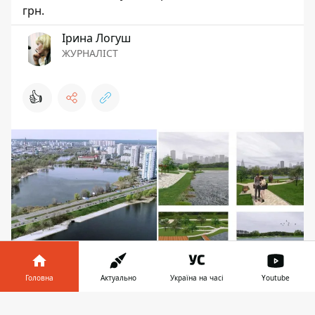
грн.
Ірина Логуш
ЖУРНАЛІСТ
👍
Головна
Актуально
Україна на часі
Youtube
Роботи майже завершили
Інформатор у