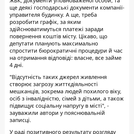
ЖБК, документи уповноваженої особи, та
ще деякі господарські документи компанії-
управителя будинку. А ще, треба
розробити графік, за яким
здійснюватимуться платежі заради
повернення коштів місту. Цікаво, що
депутати планують максимально
спростити бюрократичні процедури й час
на отримання відповіді: власне, все займе
4 дні.
"Відсутність таких джерел живлення
створює загрозу життєдіяльності
мешканців, зокрема людей похилого віку,
осіб з інвалідністю, сімей з дітьми, а також
підвищує соціальну напругу в місті", -
зауважили автори у пояснювальній
записці.
У раді позитивного результату розгляду