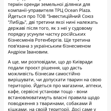
термін оренди
земельної ділянки для
компанії-управителя ТРЦ Ocean Plaza
.
Йдеться про ТОВ "Інвестиційний Союз
"Либідь", дві третини якої нині належать
державі після того, як з неї у судовому
порядку усунули частку російських
бізнесменів Ротенбергів. Ще третина
пов'язана з українським бізнесменом
Андрієм Івановим.
А ще, ми розповідали, що до Київради
подали проєкт рішення, що дасть
можливість бізнесам самостійно
вирішувати, чи
допускати тварин на свою
територію
. Йдеться про магазини, аптеки,
кафе, сервісні установи тощо - вони
встановлюватимуть власні правила щодо
поводження з тваринами, собаками й
кішками, на своїй території. Досі саме у