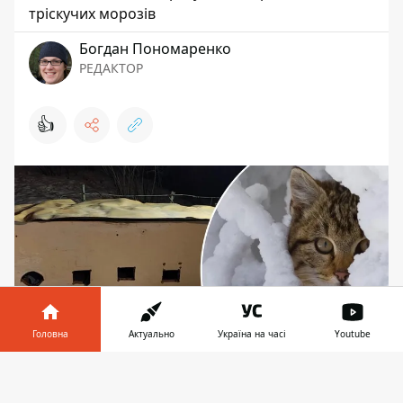
тріскучих морозів
Богдан Пономаренко
РЕДАКТОР
👍
Головна
Актуально
Україна на часі
Youtube
Інформатор у
Завантажити
Під час тріскучих морозів котиків допоможе
телефоні
👉