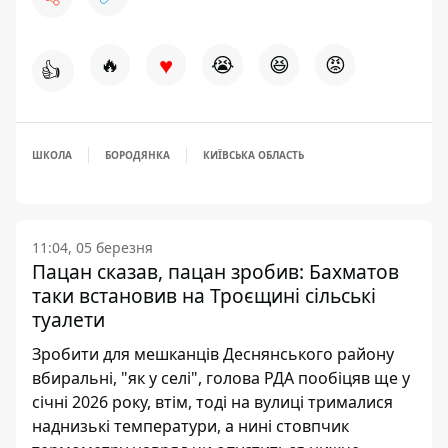
♥
🔥
😭
😆
😡
👍
ШКОЛА
БОРОДЯНКА
КИЇВСЬКА ОБЛАСТЬ
11:04, 05 березня
Пацан сказав, пацан зробив: Бахматов
таки встановив на Троєщині сільські
туалети
Зробити для мешканців Деснянського району
вбиральні, "як у селі", голова РДА пообіцяв ще у
січні 2026 року, втім, тоді на вулиці трималися
наднизькі температури, а нині стовпчик