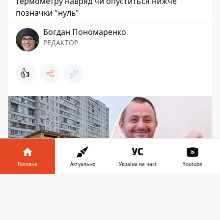
термометру навряд чи опуститься нижче
позначки "нуль"
Богдан Пономаренко
РЕДАКТОР
👍
Головна
Актуально
Україна на часі
Youtube
Інформатор у
Завантажити
телефоні
👉
Бахматов вирішив не відступати від слова й таки