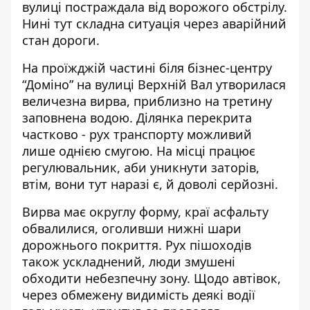
вулиці постраждала
від ворожого обстрілу.
Нині тут складна ситуація через аварійний
стан дороги.
На проїжджій частині біля бізнес-центру
“Доміно” на вулиці Верхній Вал утворилася
величезна вирва, приблизно на третину
заповнена водою. Ділянка перекрита
частково - рух транспорту можливий
лише однією смугою. На місці працює
регулювальник, аби уникнути заторів,
втім, вони тут наразі є, й доволі серйозні.
Вирва має округлу форму, краї асфальту
обвалилися, оголивши нижні шари
дорожнього покриття. Рух пішоходів
також ускладнений, люди змушені
обходити небезпечну зону. Щодо автівок,
через обмежену видимість деякі водії