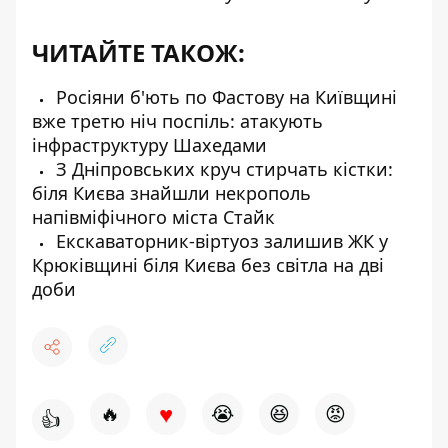
ЧИТАЙТЕ ТАКОЖ:
Росіяни б'ють по Фастову на Київщині
вже третю ніч поспіль: атакують
інфраструктуру Шахедами
З Дніпровських круч стирчать кістки:
біля Києва знайшли некрополь
напівміфічного міста Стайк
Екскаваторник-віртуоз залишив ЖК у
Крюківщині біля Києва без світла на дві
доби
♥
🔥
😭
😆
😡
👍