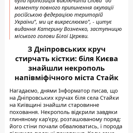
була пропозиція виключити слова "до
моменту повного припинення окупації
російською федерацією територій
України", ми це викреслюємо", - цитує
видання Катерину Возненко, заступницю
міського голови Білої Церкви.
З Дніпровських круч
стирчать кістки: біля Києва
знайшли некрополь
напівміфічного міста Стайк
Нагадаємо, днями Інформатор писав, що
на Дніпровських кручах біля села Стайки
на Київщині
знайшли старовинне
поховання
. Некрополь відкрили завдяки
глиняному кар'єру, розташованому поряд:
його стіни почали обвалюватись, і порода