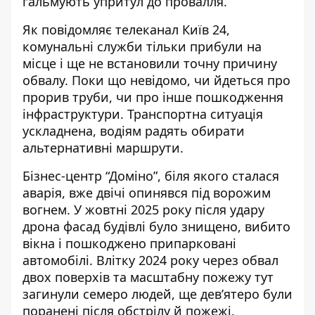
гальмують упритул до провалля.
Як повідомляє телеканал Київ 24,
комунальні служби тільки прибули на
місце і ще не встановили точну причину
обвалу. Поки що невідомо, чи йдеться про
прорив труби, чи про інше пошкодження
інфраструктури. Транспортна ситуація
ускладнена, водіям радять обирати
альтернативні маршрути.
Бізнес-центр “Доміно”, біля якого сталася
аварія, вже двічі опинявся під ворожим
вогнем. У жовтні 2025 року після удару
дрона фасад будівлі було знищено, вибито
вікна і пошкоджено припарковані
автомобілі. Влітку 2024 року через обвал
двох поверхів та масштабну пожежу тут
загинули семеро людей, ще дев’ятеро були
поранені після обстрілу й пожежі.