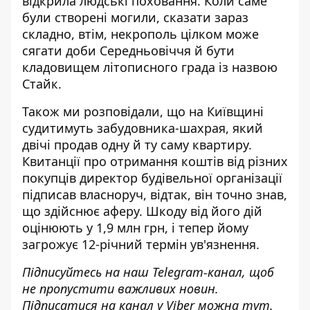
відкрила людські поховання. Коли саме
були створені могили, сказати зараз
складно, втім, некрополь цілком може
сягати доби Середньовіччя й бути
кладовищем літописного града із назвою
Стайк.
Також ми розповідали, що на Київщині
судитимуть забудовника-шахрая
, який
двічі продав одну й ту саму квартиру.
Квитанції про отримання коштів від різних
покупців директор будівельної організації
підписав власноруч, відтак, він точно знав,
що здійснює аферу. Шкоду від його дій
оцінюють у 1,9 млн грн, і тепер йому
загрожує 12-річний термін ув'язнення.
Підписуйтесь на наш
Telegram-канал
, щоб
не пропустити важливих новин.
Підписатися на канал у Viber можна
тут
.