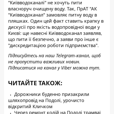
"Київводоканалі" не хочуть пити
власноруч очищену воду
. Так, ПрАТ "АК
"Київводоканал" замовляє питну воду в
пляшках. Один цей факт ставить крапку в
дискусії про якість водопровідної води у
Києві: ще навесні Київводоканал заявляв,
що пити її безпечно, а заяви про інше є
"дискредитацією роботи підприємства".
Підписуйтесь на наш
Telegram-канал
, щоб
не пропустити важливих новин.
Підписатися на канал у Viber можна
тут
.
ЧИТАЙТЕ ТАКОЖ:
Дорожники буденно призакрили
шляхопровід на Подолі, урочисто
відкритий Кличком
Через ремонт колій на Подолі трамваї