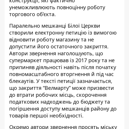
конструкції, які фактично
унеможливлюють повноцінну роботу
торгового об’єкта.
Паралельно мешканці Білої Церкви
створили електронну петицію із вимогою
відновити роботу магазину та не
допустити його остаточного закриття.
Автори
звернення наголошують
, що
супермаркет працював із 2017 року та не
припиняв діяльності навіть після початку
повномасштабного вторгнення й під час
блекаутів. У тексті петиції зазначається,
що закриття “Велмарту” може призвести
до втрати робочих місць, скорочення
податкових надходжень до бюджету та
погіршення доступу мешканців району до
товарів першої необхідності.
Окремо автори звернення просять міську