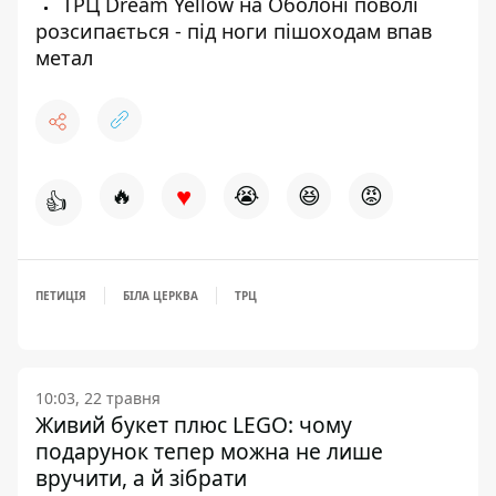
ТРЦ Dream Yellow на Оболоні поволі
розсипається - під ноги пішоходам впав
метал
♥
🔥
😭
😆
😡
👍
ПЕТИЦІЯ
БІЛА ЦЕРКВА
ТРЦ
10:03, 22 травня
Живий букет плюс LEGO: чому
подарунок тепер можна не лише
вручити, а й зібрати