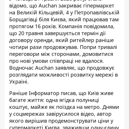
відомо, що Auchan закриває гіпермаркет
на Великій Кільцевій, 4 у Петропавлівській
Борщагівці біля Києва, який працював там
протягом 16 років. Компанія повідомила,
що 20 травня
завершується термін дії
договору оренди
, який ритейлер раніше
чотири рази продовжував. Попри тривалі
переговори між сторонами, домовитися
про нові умови співпраці не вдалося.
Водночас Auchan заявляє, що продовжує
розглядати можливості розвитку мережі в
Україні.
Раніше Інформатор писав, що
Київ живе
багате життя:
одна ягідка полуниці
коштує, майже як поїздка на метро. Днями
у соцмережах завірусилося відео, автор
якого вирішив продемонструвати ціни у
супермаркеті Києва, зваживши одну-єдину