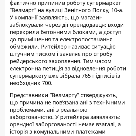
фактично припинив роботу супермаркет
“Велмарт” на вулиці Зенітного Полку, 10-а.
У компанії заявляють, що
магазин
заблокували через дії орендодавця:
входи
перекрили бетонними блоками, а доступ
до приміщення та електропостачання
обмежили. Ритейлер називає ситуацію
штучним тиском і заявляє про спробу
рейдерського захоплення. Тим часом
електронна петиція за відновлення роботи
супермаркету вже зібрала 765 підписів із
необхідних 700.
Представники “Велмарту” стверджують,
що причина не пов’язана ані з технічними
проблемами, ані з реальною
заборгованістю. У ритейлера заявляють:
орендної заборгованості немає взагалі
, а
історія з комунальними платежами