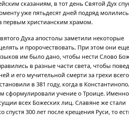
йским сказаниям, в тот день Святой Дух спу
моменту уже пятьдесят дней подряд молились
ла первым христианским храмом.
Святого Духа апостолы заметили некоторые
елять и пророчествовать. При этом они еще
языков им было дано, чтобы нести Слово Бо
правились в разные части света, чтобы пове
ей и его мучительной смерти за грехи всего
тановили в 381 году, когда в Константинопо
ром сформулировали учение о Троице. Именно
сущии всех Божеских лиц. Славяне же стали
 спустя 300 лет после крещения Руси, то ест