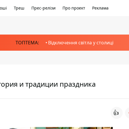
оші
Треш
Прес-релізи
Про проект
Реклама
ТОПТЕМА:
Відключення світла у столиці
стория и традиции праздника
👍