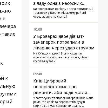
воих
з ладу одна з насосних
станцій
Київводоканал повідомив про понижений
лжно
тиск води у Шевченківському районі
через аварію на станції
и в
вечера
10:00
о такие
У Броварах двоє дівчат-
.
зачеперок потрапили в
лікарню через удар струмом
На Київщині двох 13-річних дівчат
уразило струмом на даху потяга, обох
госпіталізували
ак
09:48
ой к
Київ Цифровий
альную
попереджатиме про
ремонти, аби водії могли
другими
уникати ділянок із заторами
У застосунку зʼявилася інтерактивна мапа
торый
ремонтів доріг та перекриттів руху в
столиці: це має допомогти водіям