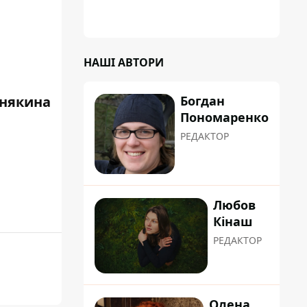
сформувати маршрути руху таким чином,
щоб не потрапити в затор
НАШІ АВТОРИ
някина
Богдан
Пономаренко
РЕДАКТОР
Любов
Кінаш
РЕДАКТОР
Олена