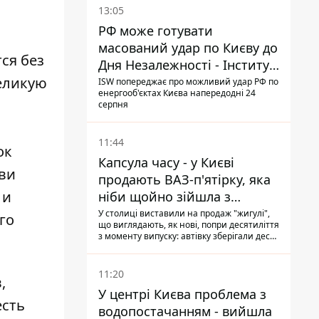
13:05
РФ може готувати
масований удар по Києву до
ся без
Дня Незалежності - Інститут
Великую
вивчення війни
ISW попереджає про можливий удар РФ по
енергооб'єктах Києва напередодні 24
серпня
11:44
ок
Капсула часу - у Києві
тви
продають ВАЗ-п'ятірку, яка
 и
ніби щойно зійшла з
конвейєра
У столиці виставили на продаж "жигулі",
го
що виглядають, як нові, попри десятиліття
з моменту випуску: автівку зберігали десь
у гаражі, вона навіть зберегла "рідну" гуму
11:20
,
У центрі Києва проблема з
есть
водопостачанням - вийшла