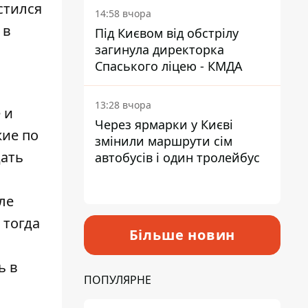
стился
14:58 вчора
 в
Під Києвом від обстрілу
загинула директорка
Спаського ліцею - КМДА
13:28 вчора
 и
Через ярмарки у Києві
жие по
змінили маршрути сім
дать
автобусів і один тролейбус
ле
 тогда
Більше новин
ь в
ПОПУЛЯРНЕ