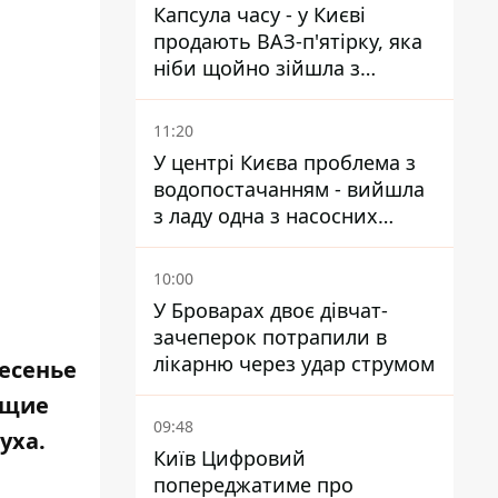
Капсула часу - у Києві
продають ВАЗ-п'ятірку, яка
ніби щойно зійшла з
конвейєра
11:20
У центрі Києва проблема з
водопостачанням - вийшла
з ладу одна з насосних
станцій
10:00
У Броварах двоє дівчат-
зачеперок потрапили в
лікарню через удар струмом
есенье
ющие
09:48
уха.
Київ Цифровий
попереджатиме про