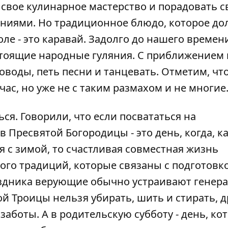
свое кулинарное мастерство и порадовать с
ниями. Но традиционное блюдо, которое до
ле - это каравай. Задолго до нашего времен
тоящие народные гуляния. С приближением 
оводы, петь песни и танцевать. Отметим, чт
ас, но уже не с таким размахом и не многие
ься. Говорили, что если посвататься на
 Пресвятой Богородицы - это день, когда, к
я с зимой, то счастливая совместная жизнь
ого традиций, которые связаны с подготовк
раздника верующие обычно устраивают генер
ой Троицы нельзя убирать, шить и стирать, 
боты. А в родительскую субботу - день, ко