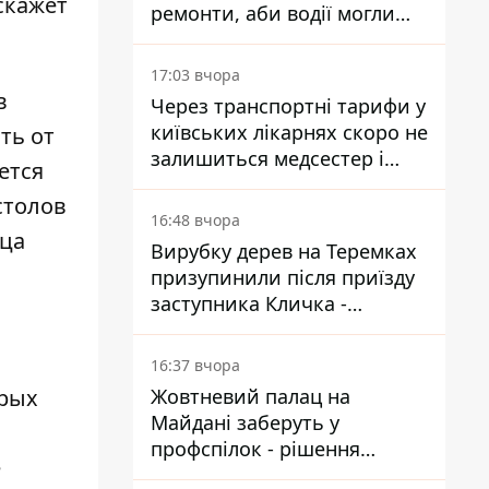
скажет
ремонти, аби водії могли
уникати ділянок із заторами
17:03 вчора
в
Через транспортні тарифи у
київських лікарнях скоро не
ть от
залишиться медсестер і
ется
санітарок - професор
столов
Голубовська
16:48 вчора
ица
Вирубку дерев на Теремках
призупинили після приїзду
заступника Кличка -
почався діалог
16:37 вчора
орых
Жовтневий палац на
Майдані заберуть у
профспілок - рішення
е
Господарського суду