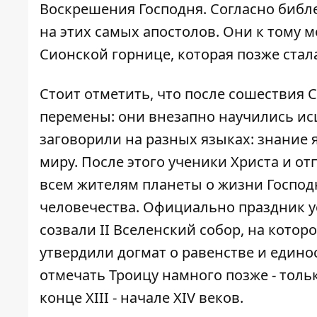
Воскрешения Господня. Согласно библе
на этих самых апостолов. Они к тому 
Сионской горнице, которая позже ста
Стоит отметить, что после сошествия 
перемены: они внезапно научились исц
заговорили на разных языках: знание 
миру. После этого ученики Христа и от
всем жителям планеты о жизни Господн
человечества. Официально праздник ус
созвали II Вселенский собор, на кото
утвердили догмат о равенстве и едино
отмечать Троицу намного позже - только
конце XIII - начале XIV веков.