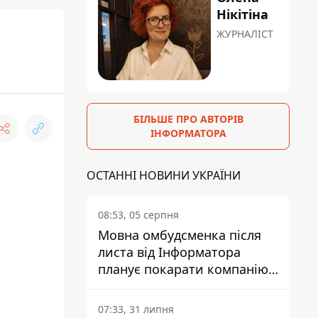
Нікітіна
ЖУРНАЛІСТ
БІЛЬШЕ ПРО АВТОРІВ
ІНФОРМАТОРА
ОСТАННІ НОВИНИ УКРАЇНИ
08:53, 05 серпня
Мовна омбудсменка після
листа від Інформатора
планує покарати компанію-
підрядника ПриватБанку
07:33, 31 липня