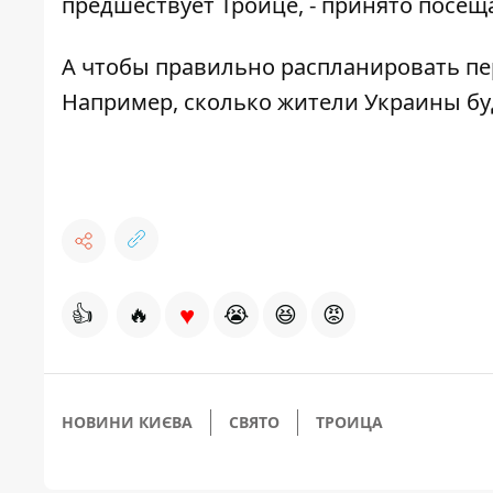
предшествует Троице, - принято посе
А чтобы правильно распланировать пер
Например, сколько
жители Украины бу
♥
👍
🔥
😭
😆
😡
НОВИНИ КИЄВА
СВЯТО
ТРОИЦА