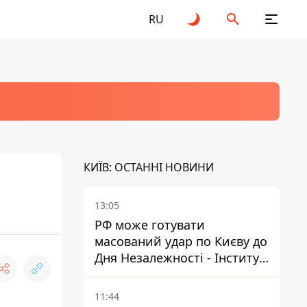
RU
КИЇВ: ОСТАННІ НОВИНИ
13:05
РФ може готувати
масований удар по Києву до
Дня Незалежності - Інститут
вивчення війни
11:44