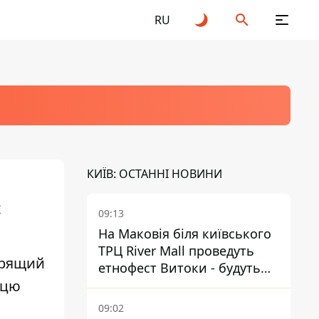
RU
КИЇВ: ОСТАННІ НОВИНИ
с
09:13
На Маковія біля київського
ТРЦ River Mall проведуть
трящий
етнофест Витоки - будуть
 цю
ЩукаРиба і Leleka
09:02