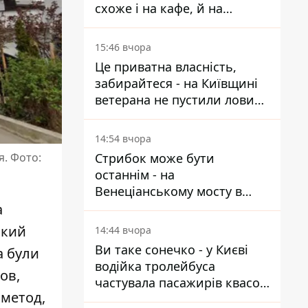
схоже і на кафе, й на
фастфуд
15:46 вчора
Це приватна власність,
забирайтеся - на Київщині
ветерана не пустили ловити
рибу в озері
14:54 вчора
Стрибок може бути
. Фото:
останнім - на
Венеціанському мосту в
Гідропарку встановили
а
таблички для відчайдухів
ький
14:44 вчора
Ви таке сонечко - у Києві
а
були
водійка тролейбуса
ов,
частувала пасажирів квасом
 метод,
під час знеструмлення