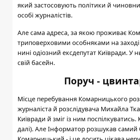
який застосовують політики й чиновни
особі журналістів.
Але сама адреса, за якою проживає Ком
триповерховими особняками на заході 
нині одіозний ексдепутат Київради. У н
свій басейн.
Поруч - цвинта
Місце перебування Комарницького
роз
журналіста й розслідувача Михайла Ткач
Київради й зміг із ним поспілкуватись.
далі). Але Інформатор розшукав самий 
Комарницький - і це досить цікава неру