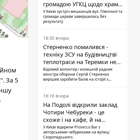
громадою УГКЦ щодо храму
зірвалися
У Києві зустріч мешканців вул. Північної та
громади церкви завершилась без
результату
18:30 вчора
Стерненко помилився -
техніку ЗСУ на будівництві
теплотраси на Теремки не
задіяли
сейном
Відомий волонтер і колишній радник
міністра оборони Сергій Стерненко
. За 5
вирішив заробити балів на історії з
вирубуванням дерев: він повідомив, що
іншу
на місці працює техніка, "передана на
ЗСУ", втім, це виявилося неправдою
16:16 вчора
а
На Подолі відкрили заклад
Чотири Чебуреки - це
схоже і на кафе, й на
фастфуд
У Києві відкрили Prosecco Bar з
авторськими чебуреками на вулиці
Скоропадського.