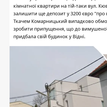
кімнатної квартири на тій-таки вул. Кюв
залишити ще депозит у 3200 євро "про 
Ткачем Комарницький випадково обмов
зробити припущення, що до вимушеної 
придбала свій будинок у Відні.