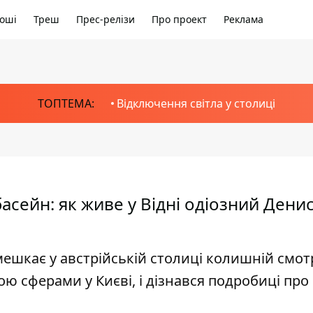
оші
Треш
Прес-релізи
Про проект
Реклама
ТОПТЕМА:
Відключення світла у столиці
асейн: як живе у Відні одіозний Дени
мешкає у австрійській столиці колишній смо
ю сферами у Києві, і дізнався подробиці про