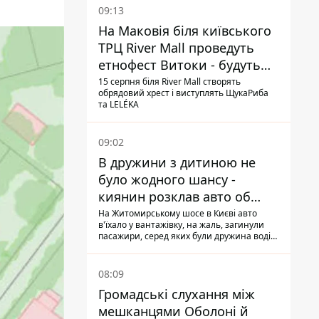
09:13
На Маковія біля київського
ТРЦ River Mall проведуть
етнофест Витоки - будуть
ЩукаРиба і Leleka
15 серпня біля River Mall створять
обрядовий хрест і виступлять ЩукаРиба
та LELÉKA
09:02
В дружини з дитиною не
було жодного шансу -
киянин розклав авто об
вантажівку на
На Житомирському шосе в Києві авто
в'їхало у вантажівку, на жаль, загинули
Житомирському шосе
пасажири, серед яких були дружина водія
та дворічна дитина подружжя
08:09
Громадські слухання між
мешканцями Оболоні й