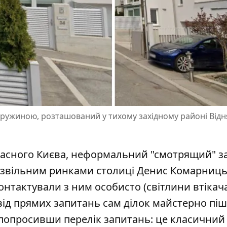
ружиною, розташований у тихому західному районі Відня
часного Києва, неформальний "смотрящий" з
озвільним ринками столиці Денис Комарниц
контактували з ним особисто (світлини втікач
, від прямих запитань сам ділок майстерно піш
- попросивши перелік запитань: це класичний