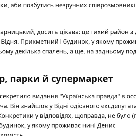
ки, аби позбутись незручних співрозмовникі
арницький, досить цікава: це тихий район з 
Відня. Прикметний і будинок, у якому прожи
ьому декілька спалень, а ще, на задньому подв
р, парки й супермаркет
секретило видання "Українська правда"
в осо
а. Він знайшов у Відні одіозного ексдепутат
 Конкретики у відповідях, щоправда, не було (
будинок, у якому проживає нині Денис
хомість.