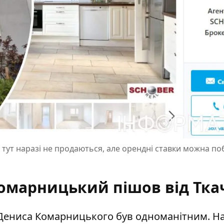
ті тут наразі не продаються, але орендні ставки можна п
Комарницький пішов від Тка
 Дениса Комарницького був одноманітним. Н