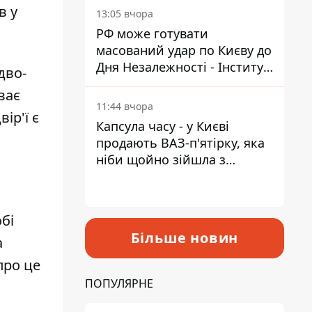
мережі
в у
13:05 вчора
РФ може готувати
масований удар по Києву до
Дня Незалежності - Інститут
дво-
вивчення війни
ває
11:44 вчора
ір'ї є
Капсула часу - у Києві
продають ВАЗ-п'ятірку, яка
ніби щойно зійшла з
конвейєра
бі
Більше новин
а
про це
ПОПУЛЯРНЕ