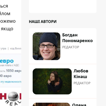
ться
айлом
 можемо
НАШІ АВТОРИ
, якщо
Богдан
Пономаренко
РЕДАКТОР
Любов
Кінаш
РЕДАКТОР
Олена