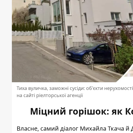
Тиха вуличка, заможні сусіди: об'єкти нерухомос
на сайті ріелторської агенції
Міцний горішок: як 
Власне, самий діалог Михайла Ткача й