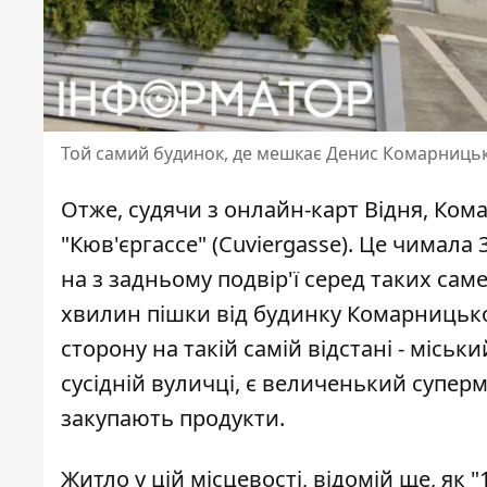
Той самий будинок, де мешкає Денис Комарницьки
Отже, судячи з онлайн-карт Відня, Ко
"Кюв'єргассе" (Cuviergasse). Це чимала
на з задньому подвір'ї серед таких сам
хвилин пішки від будинку Комарницько
сторону на такій самій відстані - міськ
сусідній вуличці, є величенький суперма
закупають продукти.
Житло у цій місцевості, відомій ще, як 