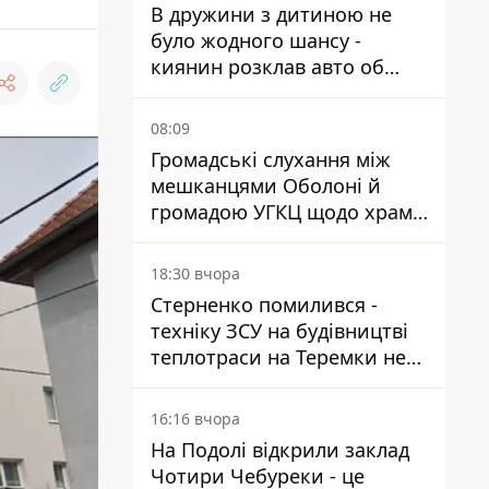
В дружини з дитиною не
було жодного шансу -
киянин розклав авто об
вантажівку на
Житомирському шосе
08:09
Громадські слухання між
мешканцями Оболоні й
громадою УГКЦ щодо храму
зірвалися
18:30 вчора
Стерненко помилився -
техніку ЗСУ на будівництві
теплотраси на Теремки не
задіяли
16:16 вчора
На Подолі відкрили заклад
Чотири Чебуреки - це