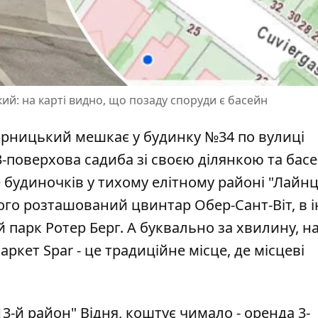
й: на карті видно, що позаду споруди є басейн
марницький мешкає у будинку №34 по вулиці
 3-поверхова садиба зі своєю ділянкою та ба
е будиночків у тихому елітному районі "Лайнц"
го розташований цвинтар Обер-Сант-Віт, в 
ий парк Ротер Берг. А буквально за хвилину, н
ркет Spar - це традиційне місце, де місцеві
"13-й район" Відня, коштує чимало - оренда 3-