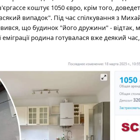
'єргассе коштує 1050 євро, крім того, доведе
всякий випадок". Під час спілкування з Мих
ився, що будинок "його дружини" - відтак,
еміграції родина готувалася вже деякий час