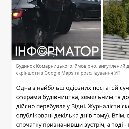
Будинок Комарницького, ймовірно, викуплений д
скріншоти з Google Maps та розслідування УП
Одна з найбільш одіозних постатей су
сферами будівництва, земельним та д
дійсно перебуває у Відні. Журналісти с
опубліковані декілька днів тому
). Втім
спочатку призначивши зустріч, а тоді 