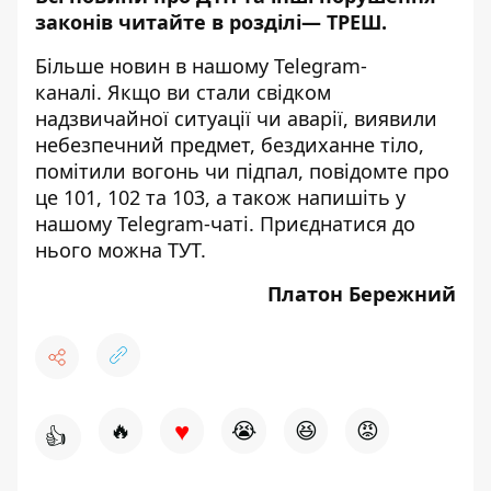
законів читайте в розділі—
ТРЕШ
.
Більше новин в нашому
Telegram-
каналі
. Якщо ви стали свідком
надзвичайної ситуації чи аварії, виявили
небезпечний предмет, бездиханне тіло,
помітили вогонь чи підпал, повідомте про
це 101, 102 та 103, а також напишіть у
нашому Telegram-чаті. Приєднатися до
нього можна
ТУТ
.
Платон Бережний
♥
🔥
😭
😆
😡
👍