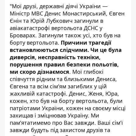
"Мої друзі, державні діячі України —
Міністр МВС Денис Монастирський, Євген
Єнін та Юрій Лубкович загинули в
авіакатастрофі вертольота ДСНС у
Броварах. Загинули також усі, хто був на
борту вертольота.
Причини трагедії
встановлюються слідчими. Чи це була
диверсія, несправність техніки,
порушення правил безпеки польотів,
ми скоро дізнаємося
. Мої глибокі
співчуття рідним та близькими Дениса,
Євгена та всім сім'ям загиблих у цій
жахливій катастрофі. Денис, Женя, Юра,
кожен, хто був на борту вертольота, були
патріотами України, кожен на своєму місці
захищав і зміцнював Україну. Ми
пам'ятатимемо про Вас завжди. Ваші сім'ї
завжди будуть під захистом друзів та