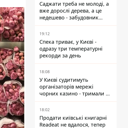
Саджати треба не молоді, а
вже дорослі дерева, а це
недешево - забудовник
Ніконов
19:12
Спека триває, у Києві -
одразу три температурні
рекорди за день
18:08
У Києві судитимуть
організаторів мережі
чорних казино - тримали 39
закладів
18:02
Продати київські книгарні
Readeat не вдалося, тепер