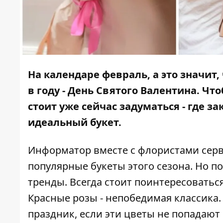
На календаре февраль, а это значит
в году - День Святого Валентина. Ч
стоит уже сейчас задуматься - где з
идеальный букет.
Информатор
вместе с флористами сер
популярные букеты этого сезона. Но п
тренды. Всегда стоит поинтересоватьс
Красные розы - непобедимая классика.
праздник, если эти цветы не попадают 