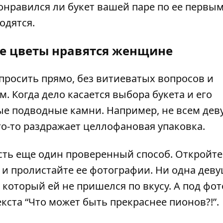
понравился ли букет вашей паре по ее первы
одятся.
ие цветы нравятся женщине
спросить прямо, без витиеватых вопросов и
м. Когда дело касается выбора букета и его
рые подводные камни. Например, не всем де
го-то раздражает целлофановая упаковка.
есть еще один проверенный способ. Откройте
и пролистайте ее фотографии. Ни одна деву
 который ей не пришелся по вкусу. А под фот
кста “Что может быть прекраснее пионов?!”.