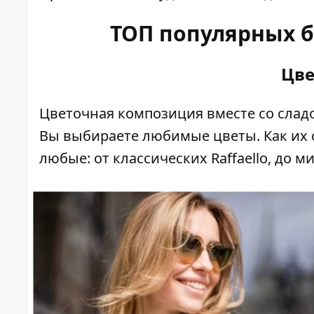
ТОП популярных б
Цве
Цветочная композиция вместе со сладо
Вы выбираете любимые цветы. Как их 
любые: от классических Raffaello, до м