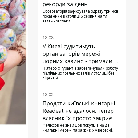
рекорди за день
Обсерваторія зафіксувала одразу три нові
показники в столиці 6 серпня на тлі
затяжної спеки.
18:08
У Києві судитимуть
організаторів мережі
чорних казино - тримали 39
закладів
П'ятеро фігурантів забезпечували роботу
підпільних гральних залів у столиці без
ліцензій.
18:02
Продати київські книгарні
Readeat не вдалося, тепер
власник їх просто закриє
Феліксов не знайшов покупців на дві
книгарні мережі та закриє їх у вересні.