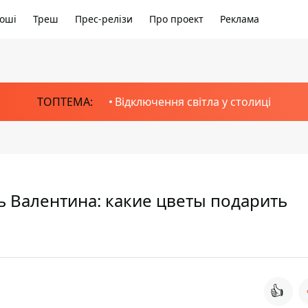
оші
Треш
Прес-релізи
Про проект
Реклама
ТОПТЕМА:
Відключення світла у столиці
 Валентина: какие цветы подарить
👍