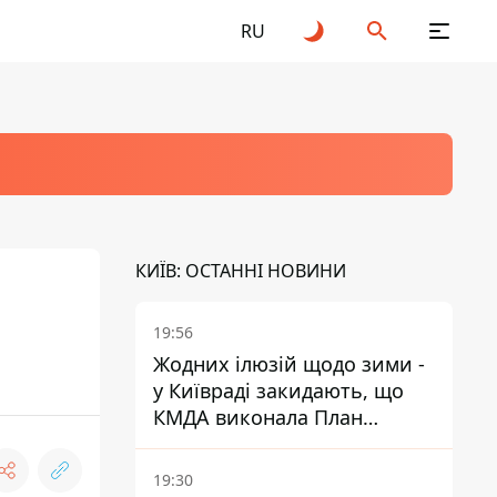
RU
КИЇВ: ОСТАННІ НОВИНИ
19:56
Жодних ілюзій щодо зими -
у Київраді закидають, що
КМДА виконала План
стійкості на 20%
19:30