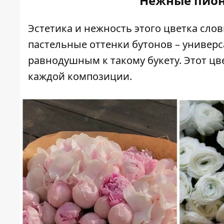
Нежные пион
Эстетика и нежность этого цветка сло
пастельные оттенки бутонов – универ
равнодушным к такому букету. Этот ц
каждой композиции.