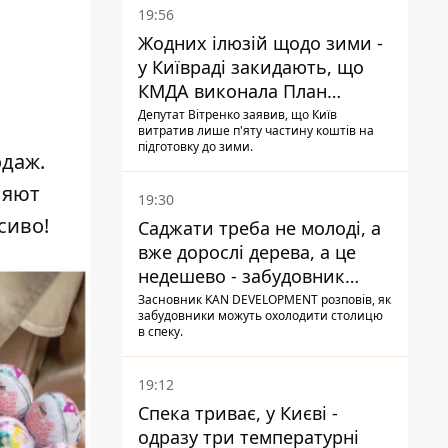
19:56
Жодних ілюзій щодо зими -
у Київраді закидають, що
КМДА виконала План
стійкості на 20%
Депутат Вітренко заявив, що Київ
витратив лише п'яту частину коштів на
підготовку до зими.
одаж
.
ляют
19:30
сиво!
Саджати треба не молоді, а
вже дорослі дерева, а це
недешево - забудовник
Ніконов
Засновник KAN DEVELOPMENT розповів, як
забудовники можуть охолодити столицю
в спеку.
19:12
Спека триває, у Києві -
одразу три температурні