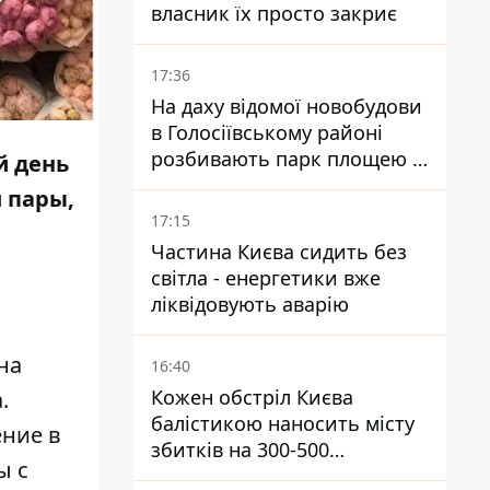
власник їх просто закриє
17:36
На даху відомої новобудови
в Голосіївському районі
розбивають парк площею в
й день
гектар
й пары,
17:15
Частина Києва сидить без
світла - енергетики вже
ліквідовують аварію
на
16:40
Кожен обстріл Києва
.
балістикою наносить місту
ение в
збитків на 300-500
ы с
мільйонів - Петро