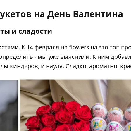
укетов на День Валентина
ты и сладости
стями. К 14 февраля на
flowers.ua это топ пр
определить - мы уже выяснили. К ним добав
илы киндеров, и вауля. Сладко, ароматно, кра