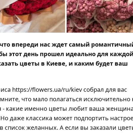
, что впереди нас ждет самый романтичны
тобы этот день прошел идеально для каждо
аказать цветы в Киеве, и каким будет ваш
виса
https://flowers.ua/ru/kiev
собрал для вас
омните, что мало полагаться исключительно 
я - какие именно цветы любит ваша женщина
 Но даже классика может подпортить настро
в список желанных. А если вы заказали цвет