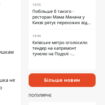
Пантелеєв
м
14:55
Побільше б такого -
ресторан Мама Манана у
Києві рятує перехожих від
спеки
14:44
Київське метро оголосило
тендер на капремонт
вушкам
тунелю на Подолі -
триватиме майже два роки
шка не
Більше новин
о
ПОПУЛЯРНЕ