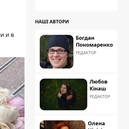
и
НАШІ АВТОРИ
и и в
Богдан
Пономаренко
РЕДАКТОР
Любов
Кінаш
РЕДАКТОР
Олена