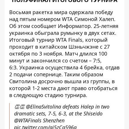
Восьмая ракетка мира одержала победу
над пятым номером WTA Симоной Халеп.
Об этом сообщает Информатор. 25-летняя
украинка обыграла румынку в двух сетах.
Итоговый турнир WTA Finals, который
проходит в китайском Шэньчжэне с 27
октября по 3 ноября. Матч длился 100
минут и закончился со счетом – 7:5,
6:3. Украинка осуществила 4 брейка, отдав
2 подачи сопернице. Таким образом
Свитолина досрочно вышла из группы, в
которой 1-2 места дают право отобраться
в следующую стадию турнира.
👏👏
@ElinaSvitolina
defeats Halep in two
dramatic sets, 7-5, 6-3, at the Shiseido
@WTAFinals
Shenzhen
pic.twitter.com/aj5zCa596g