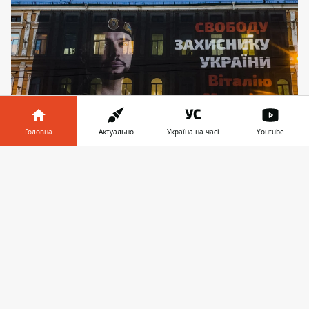
Головна
Актуально
Україна на часі
Youtube
Інформатор у
Завантажити
телефоні
👉
Сейчас же нацгвардеец находится в
итальянской тюрьме
Никита Малюгин