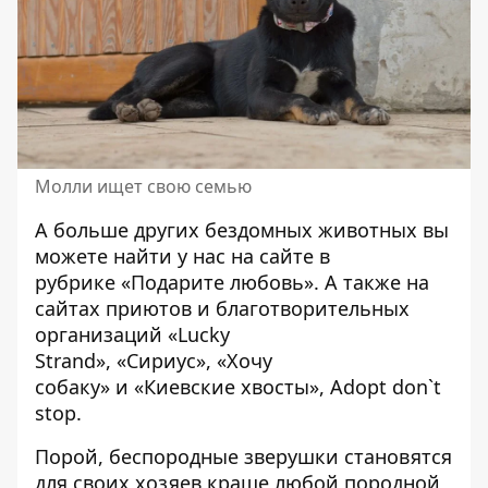
Молли ищет свою семью
А больше других бездомных животных вы
можете найти у нас на сайте в
рубрике
«Подарите любовь»
. А также на
сайтах приютов и благотворительных
организаций
«Lucky
Strand»
,
«Сириус»
,
«Хочу
собаку»
и
«Киевские хвосты»
,
Adopt don`t
stop
.
Порой, беспородные зверушки становятся
для своих хозяев краше любой породной