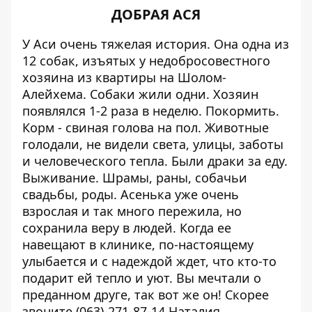
ДОБРАЯ АСЯ
У Аси очень
тяжелая история
. Она одна из
12 собак, изъятых у недобросовестного
хозяина из квартиры на Шолом-
Алейхема. Собаки жили одни. Хозяин
появлялся 1-2 раза в неделю. Покормить.
Корм - свиная голова на пол. Животные
голодали, не видели света, улицы, заботы
и человеческого тепла. Были драки за еду.
Выживание. Шрамы, раны, собачьи
свадьбы, роды. Асенька уже очень
взрослая и так много пережила, но
сохранила веру в людей. Когда ее
навещают в клинике, по-настоящему
улыбается и с надеждой ждет, что кто-то
подарит ей тепло и уют. Вы мечтали о
преданном друге, так вот же он! Скорее
звоните
(063)-271-87-14
Наталия.