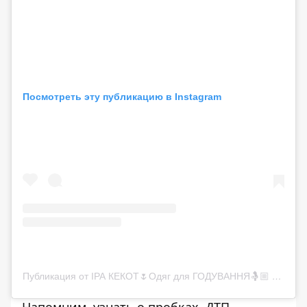
Посмотреть эту публикацию в Instagram
Публикация от ІРА КЕКОТ🌷Одяг для ГОДУВАННЯ🤱🏼 (@irakekot.mamas_secret)