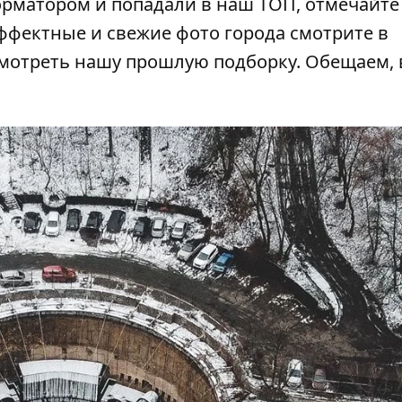
рматором и попадали в наш ТОП, отмечайте
эффектные и свежие фото города смотрите в
смотреть
нашу прошлую подборку
. Обещаем,