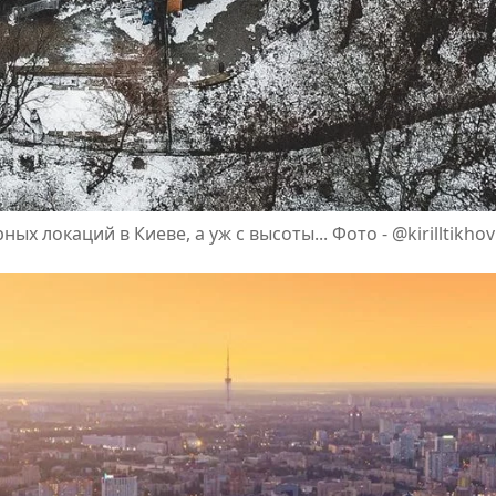
 локаций в Киеве, а уж с высоты... Фото - @kirilltikhov