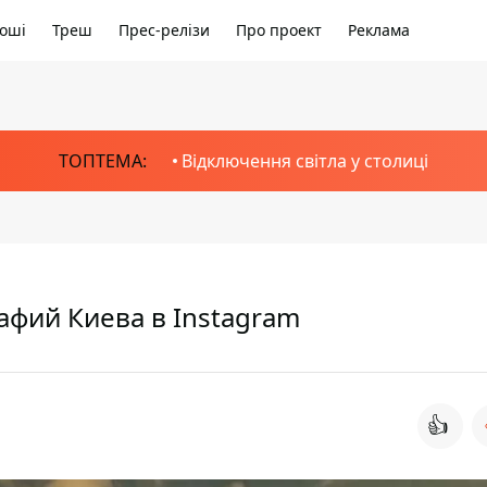
оші
Треш
Прес-релізи
Про проект
Реклама
ТОПТЕМА:
Відключення світла у столиці
афий Киева в Instagram
👍