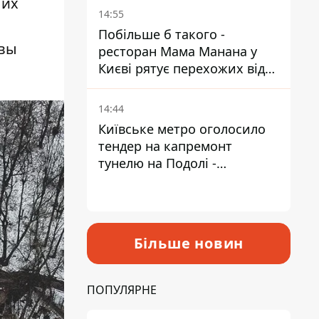
 их
Пантелеєв
14:55
Побільше б такого -
 вы
ресторан Мама Манана у
Києві рятує перехожих від
спеки
14:44
Київське метро оголосило
тендер на капремонт
тунелю на Подолі -
триватиме майже два роки
Більше новин
ПОПУЛЯРНЕ