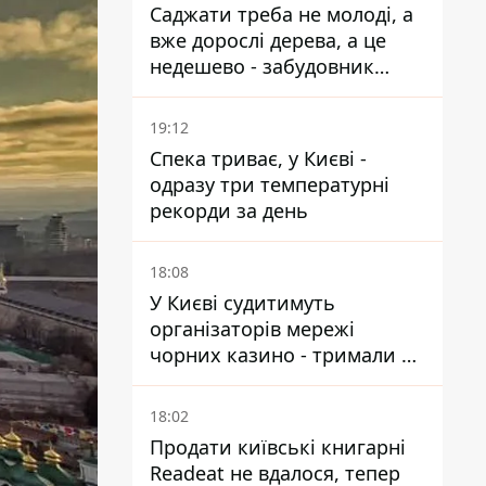
Саджати треба не молоді, а
вже дорослі дерева, а це
недешево - забудовник
Ніконов
19:12
Спека триває, у Києві -
одразу три температурні
рекорди за день
18:08
У Києві судитимуть
організаторів мережі
чорних казино - тримали 39
закладів
18:02
Продати київські книгарні
Readeat не вдалося, тепер