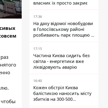
власник їх просто закриє
17:36
На даху відомої новобудови
асивых
в Голосіївському районі
розбивають парк площею в
 совсем
гектар
17:15
Частина Києва сидить без
 раз
світла - енергетики вже
снятого
ліквідовують аварію
енно
16:40
Кожен обстріл Києва
елю.
балістикою наносить місту
збитків на 300-500
 чтобы
мільйонів - Петро