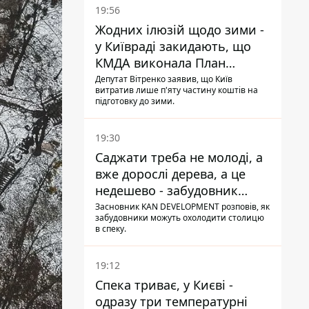
19:56
Жодних ілюзій щодо зими -
у Київраді закидають, що
КМДА виконала План
стійкості на 20%
Депутат Вітренко заявив, що Київ
витратив лише п'яту частину коштів на
підготовку до зими.
19:30
Саджати треба не молоді, а
вже дорослі дерева, а це
недешево - забудовник
Ніконов
Засновник KAN DEVELOPMENT розповів, як
забудовники можуть охолодити столицю
в спеку.
19:12
Спека триває, у Києві -
одразу три температурні