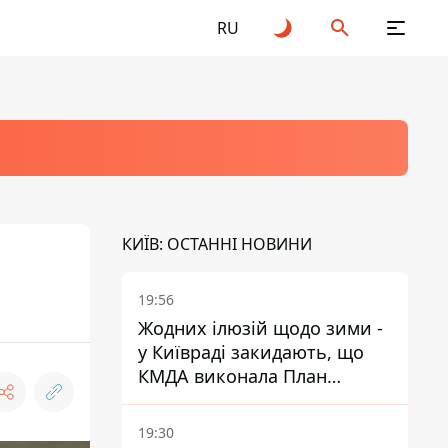
RU
КИЇВ: ОСТАННІ НОВИНИ
19:56
Жодних ілюзій щодо зими -
у Київраді закидають, що
КМДА виконала План
стійкості на 20%
19:30