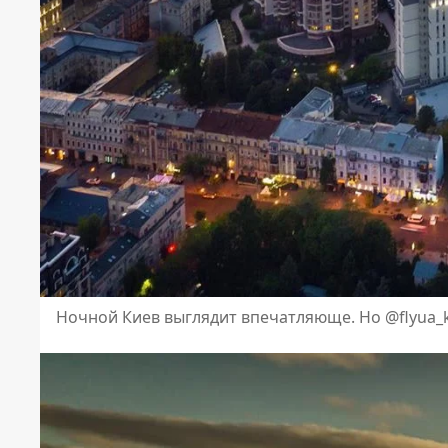
Ночной Киев выглядит впечатляюще. Но @flyua_k