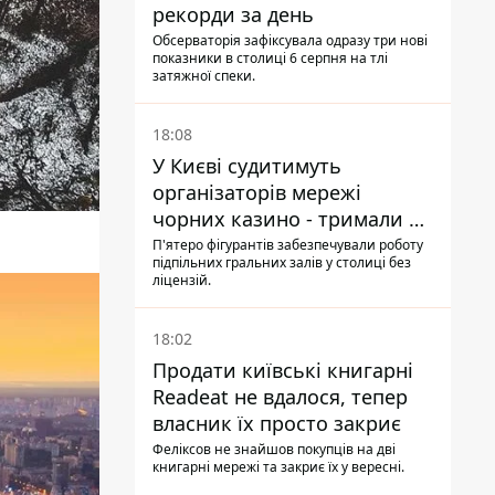
рекорди за день
Обсерваторія зафіксувала одразу три нові
показники в столиці 6 серпня на тлі
затяжної спеки.
18:08
У Києві судитимуть
організаторів мережі
чорних казино - тримали 39
закладів
П'ятеро фігурантів забезпечували роботу
підпільних гральних залів у столиці без
ліцензій.
18:02
Продати київські книгарні
Readeat не вдалося, тепер
власник їх просто закриє
Феліксов не знайшов покупців на дві
книгарні мережі та закриє їх у вересні.