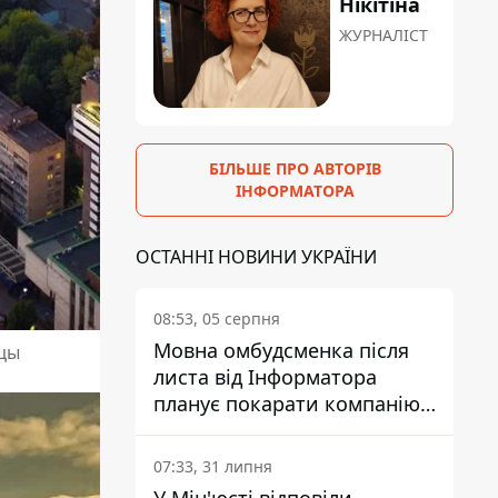
Нікітіна
ЖУРНАЛІСТ
БІЛЬШЕ ПРО АВТОРІВ
ІНФОРМАТОРА
ОСТАННІ НОВИНИ УКРАЇНИ
08:53, 05 серпня
Мовна омбудсменка після
ицы
листа від Інформатора
планує покарати компанію-
підрядника ПриватБанку
07:33, 31 липня