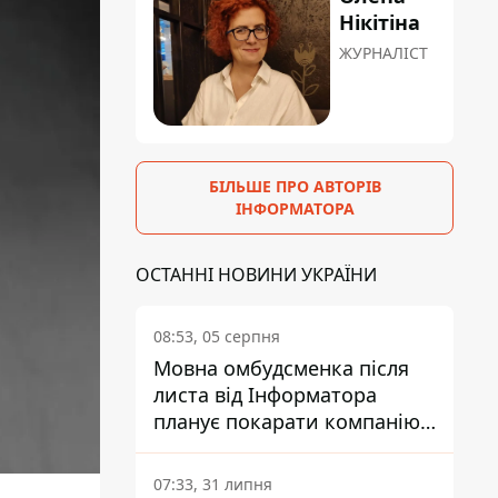
Нікітіна
ЖУРНАЛІСТ
БІЛЬШЕ ПРО АВТОРІВ
ІНФОРМАТОРА
ОСТАННІ НОВИНИ УКРАЇНИ
08:53, 05 серпня
Мовна омбудсменка після
листа від Інформатора
планує покарати компанію-
підрядника ПриватБанку
07:33, 31 липня