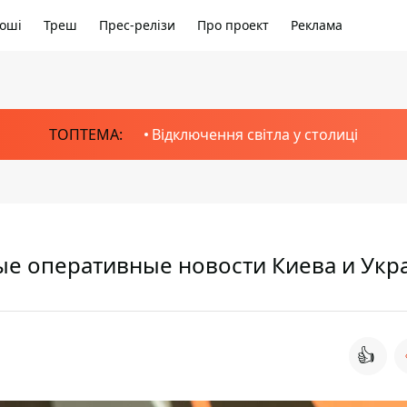
оші
Треш
Прес-релізи
Про проект
Реклама
ТОПТЕМА:
Відключення світла у столиці
мые оперативные новости Киева и Ук
👍