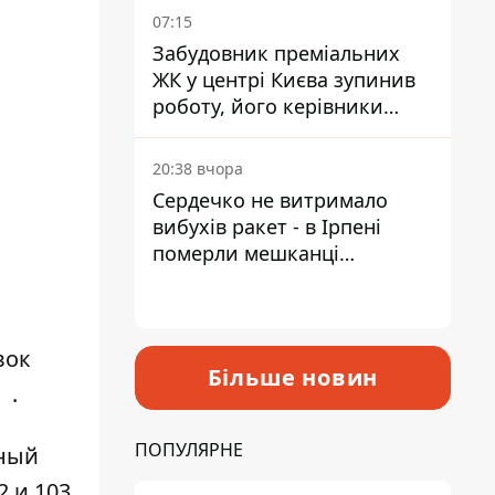
07:15
Забудовник преміальних
ЖК у центрі Києва зупинив
роботу, його керівники
втекли з України - Bihus.info
20:38 вчора
Сердечко не витримало
вибухів ракет - в Ірпені
померли мешканці
притулку для собак з
інвалідністю
вок
Більше новин
.
ПОПУЛЯРНЕ
сный
 и 103,