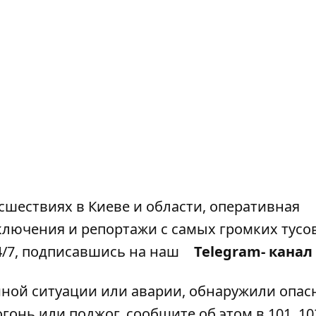
сшествиях в Киеве и области, оперативная
ключения и репортажи с самых громких тусо
4/7, подписавшись на наш
Telegram- канал
йной ситуации или аварии, обнаружили опа
гонь или поджог, сообщите об этом в 101, 102