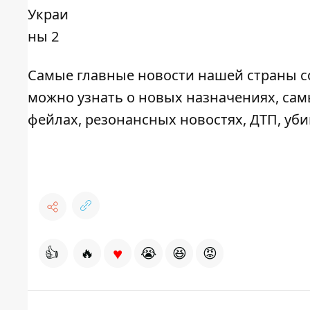
Самые главные новости нашей страны с
можно узнать о новых назначениях, са
фейлах, резонансных новостях, ДТП, уби
♥
👍
🔥
😭
😆
😡