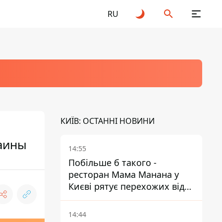
RU
КИЇВ: ОСТАННІ НОВИНИ
раины
14:55
Побільше б такого -
ресторан Мама Манана у
Києві рятує перехожих від
спеки
14:44