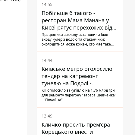
14:55
Побільше б такого -
ресторан Мама Манана у
Києві рятує перехожих від
спеки
Працівники закладу встановили біля
входу кулер з водою та стаканчики:
охолодитися може кожен, хто має таке
бажання
14:44
Київське метро оголосило
тендер на капремонт
тунелю на Подолі -
триватиме майже два роки
КП оголосило закупівлю на 1,76 млрд грн
для ремонту перегону "Тараса Шевченка"
- "Почайна"
13:49
Кличко просить прем'єра
Корецького внести