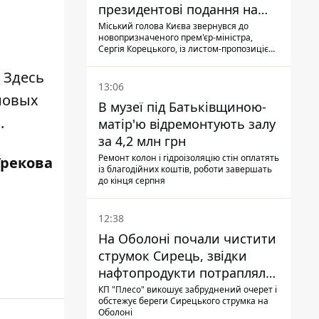
президентові подання на
звільнення володаря
Міський голова Києва звернувся до
новопризначеного прем'єр-міністра,
Троєщини Бахматова
Сергія Корецького, із листом-пропозицією
щодо звільнення голови Деснянської РДА
Максима Бахматова
. Здесь
13:06
новых
В музеї під Батьківщиною-
.
матір'ю відремонтують залу
за 4,2 млн грн
Ремонт колон і гідроізоляцію стін оплатять
Грекова
із благодійних коштів, роботи завершать
до кінця серпня
12:38
На Оболоні почали чистити
струмок Сирець, звідки
нафтопродукти потрапляли
до озер
КП "Плесо" викошує забруднений очерет і
обстежує береги Сирецького струмка на
Оболоні