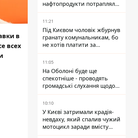
нафтопродукти потрапляли
до озер
11:21
Під Києвом чоловік жбурнув
авки в
гранату комунальникам, бо
не хотів платити за
се всех
квитанціями
и
11:05
На Оболоні буде ще
спекотніше - проводять
громадські слухання щодо
храму УГКЦ на Північній
10:10
У Києві затримали крадія-
невдаху, який спалив чужий
мотоцикл заради вмісту
багажника