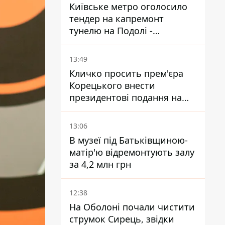
Київське метро оголосило
тендер на капремонт
тунелю на Подолі -
триватиме майже два роки
13:49
Кличко просить прем'єра
Корецького внести
президентові подання на
звільнення володаря
Троєщини Бахматова
13:06
В музеї під Батьківщиною-
матір'ю відремонтують залу
за 4,2 млн грн
12:38
На Оболоні почали чистити
струмок Сирець, звідки