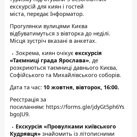
екскурсій для киян і гостей
міста, передає
Інформатор
.
Прогулянки вулицями Києва
відбуватимуться з вівторка до неділі.
Місця зустріч вказані в анкетах.
Зокрема, киян очікує
екскурсія
«Таємниці града Ярослава»
, де
розкриються таємниці давнього Києва,
Софійського та Михайлівського соборів.
Дата та час:
10 жовтня, вівторок, 16:00.
Реєстрація за
посиланням:
https://forms.gle/jdyGt5ph6Ys
bgoJU9
.
Екскурсія «Провулками київського
Кудрявця»
знайомить із літописними