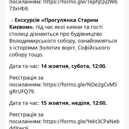
посиланням:
https://forms.gle/TephJQiJzWb
73xHb9
.
Екскурсія «Прогулянка Старим
Києвом»
, під час якої кияни та гості
столиці дізнаються про будівництво
Володимирського собору, ознайомляться
з історіями Золотих воріт, Софійського
собору тощо.
Дата та час:
14 жовтня, субота, 12:00.
Реєстрація за
посиланням:
https://forms.gle/NDe2gCvM5
gRrUFQ79
.
Дата та час:
15 жовтня, неділя, 12:00.
Реєстрація за
посиланням:
https://forms.gle/Yekt3CPaNeb
ddXwc6
.