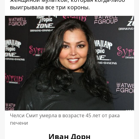
выигрывала все три короны.
Челси Смит умерла в возрасте 45 лет от рака
печени
Иван Дорн