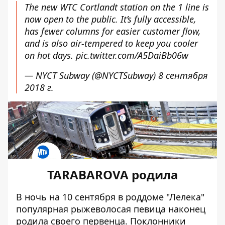
The new WTC Cortlandt station on the 1 line is
now open to the public. It’s fully accessible,
has fewer columns for easier customer flow,
and is also air-tempered to keep you cooler
on hot days.
pic.twitter.com/A5DaiBb06w
— NYCT Subway (@NYCTSubway)
8 сентября
2018 г.
TARABAROVA родила
В ночь на 10 сентября в роддоме "Лелека"
популярная рыжеволосая певица наконец
родила своего первенца. Поклонники