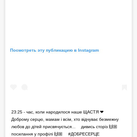
Посмотреть эту публикацию в Instagram
23:25 - час, коли народилося наше ЩАСТЯ ❤ ⠀
Доброму серцю, мамам і всім, хто відчуває безмежну
любов до дітей присвячується... ⠀ дивись сторіз 🙌🏼 ⠀
посилання у профілі 🙌🏼 ⠀ #ДОБРЕСЕРЦЕ