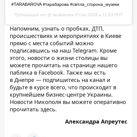
#TARABAROVA #тарабарова #світла_сторона_музики
Публикация от @
tarabarova
9 Сен 2018 в 11:03 PDT
Напомним, узнать о пробках, ДТП,
происшествиях и мероприятиях в Киеве
прямо с места событий можно
подписавшись на наш
Telegram
. Кроме
этого, новости о жизни столицы вы
можете прочитать на странице
нашего
паблика
в Facebook. Также мы есть
в
Днепре
— подпишитесь на канал и
будьте в курсе всего, что происходит в
крупнейшем бизнес-центре Украины.
Новости Никополя вы можете оперативно
прочитать
здесь
.
Александра Апреутес