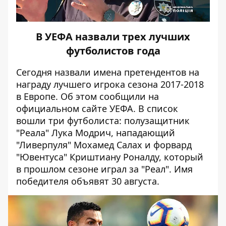
В УЕФА назвали трех лучших
футболистов года
Сегодня
назвали имена претендентов на
награду лучшего игрока сезона 2017-2018
в Европе.
Об этом сообщили на
официальном сайте УЕФА.
В список
вошли три футболиста: п
олузащитник
"Реала" Лука Модрич, н
ападающий
"Ливерпуля" Мохамед Салах и ф
орвард
"Ювентуса" Криштиану Роналду, который
в прошлом сезоне играл за "Реал". Имя
победителя объявят 30 августа.