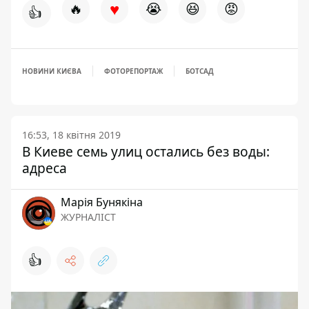
♥
🔥
😭
😆
😡
👍
НОВИНИ КИЄВА
ФОТОРЕПОРТАЖ
БОТСАД
16:53, 18 квітня 2019
В Киеве семь улиц остались без воды:
адреса
Марія Бунякіна
ЖУРНАЛІСТ
👍