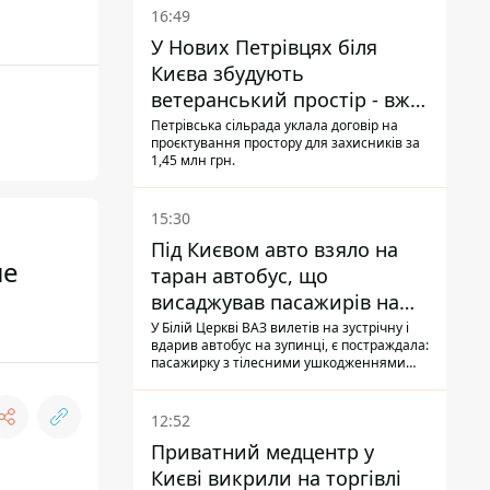
16:49
У Нових Петрівцях біля
Києва збудують
ветеранський простір - вже
знайшли проєктанта
Петрівська сільрада уклала договір на
проєктування простору для захисників за
1,45 млн грн.
15:30
Під Києвом авто взяло на
ие
таран автобус, що
висаджував пасажирів на
зупинці - пасажирка в
У Білій Церкві ВАЗ вилетів на зустрічну і
вдарив автобус на зупинці, є постраждала:
лікарні
пасажирку з тілесними ушкодженнями
забрали на "швидкій" до лікарні
12:52
Приватний медцентр у
Києві викрили на торгівлі