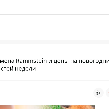
тмена Rammstein и цены на новогодн
остей недели
👍