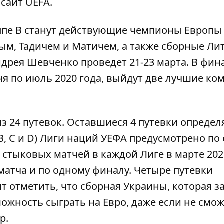
сайт UEFA.
ппе В станут действующие чемпионы Европы
ым, Тадичем и Матичем, а также сборные Ли
дрея Шевченко проведет 21-23 марта. В фи
ня по июль 2020 года, выйдут две лучшие к
з 24 путевок. Оставшиеся 4 путевки определ
B, C и D) Лиги наций УЕФА предусмотрено по
 стыковых матчей в каждой Лиге в марте 202
матча и по одному финалу. Четыре путевки
т отметить, что сборная Украины, которая з
можность сыграть на Евро, даже если не смо
р.