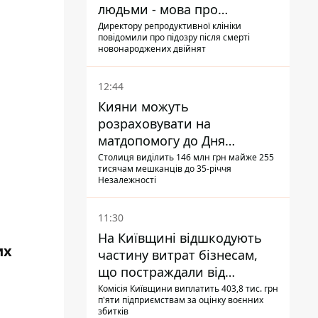
людьми - мова про
сурогатне материнство
Директору репродуктивної клініки
повідомили про підозру після смерті
новонароджених двійнят
12:44
Кияни можуть
розраховувати на
матдопомогу до Дня
незалежності - кому її
Столиця виділить 146 млн грн майже 255
тисячам мешканців до 35-річчя
дадуть
Незалежності
11:30
На Київщині відшкодують
их
частину витрат бізнесам,
що постраждали від
прильотів ракет
Комісія Київщини виплатить 403,8 тис. грн
п'яти підприємствам за оцінку воєнних
збитків