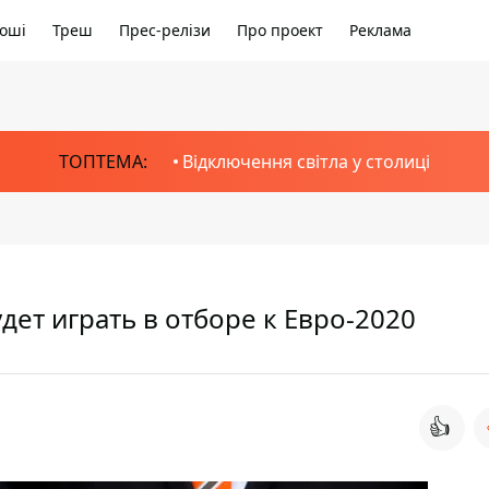
оші
Треш
Прес-релізи
Про проект
Реклама
ТОПТЕМА:
Відключення світла у столиці
удет играть в отборе к Евро-2020
👍