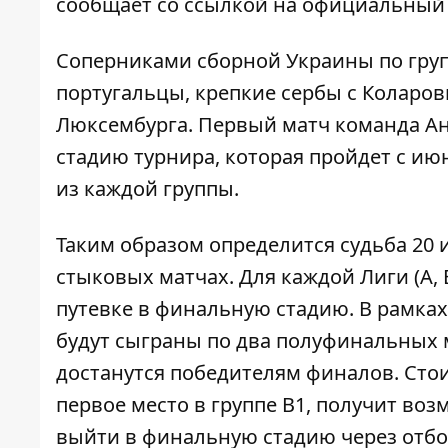
сообщает со ссылкой на официальный 
Соперниками сборной Украины по гру
португальцы, крепкие сербы с Коларов
Люксембурга. Первый матч команда Ан
стадию турнира, которая пройдет с ию
из каждой группы.
Таким образом определится судьба 20 и
стыковых матчах. Для каждой Лиги (A, 
путевке в финальную стадию. В рамках
будут сыграны по два полуфинальных 
достанутся победителям финалов. Стои
первое место в группе В1, получит воз
выйти в финальную стадию через отбо