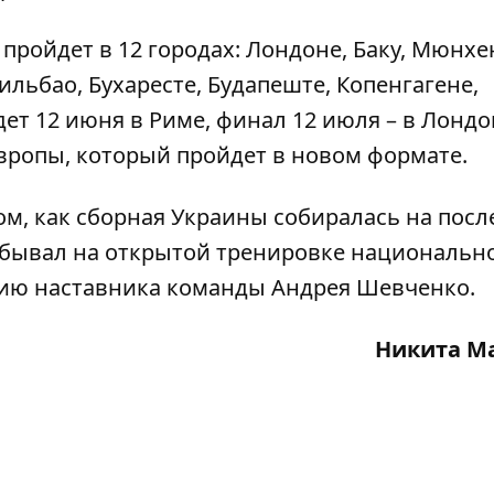
 пройдет в 12 городах: Лондоне, Баку, Мюнхе
ильбао, Бухаресте, Будапеште, Копенгагене,
ет 12 июня в Риме, финал 12 июля – в Лондо
ропы, который пройдет в новом формате.
ом, как сборная Украины
собиралась на пос
обывал на
открытой тренировке национальн
ию наставника команды Андрея Шевченко.
Никита М