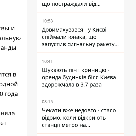
що постраждали від
прильотів ракет
10:58
твы и
Довимахувався - у Києві
спіймали юнака, що
нальную
запустив сигнальну ракету,
оманды
аби потішити дівчат
10:41
Шукають піч і криницю -
ятся в
оренда будинків біля Києва
 одной
здорожчала в 3,7 раза
0 года
08:15
Чекати вже недовго - стало
аняла
відомо, коли відкриють
жет
станції метро на
Виноградарі