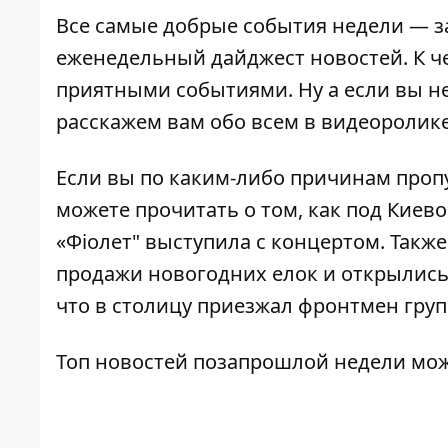
Все самые добрые события недели — з
еженедельный дайджест новостей. К ч
приятными событиями. Ну а если вы не
расскажем вам обо всем в видеоролике
Если вы по каким-либо причинам пропу
можете прочитать о том, как под Киев
«Фіолет" выступила с концертом
. Такж
продажи новогодних елок
и открылис
что в столицу приезжал фронтмен гру
Топ новостей позапрошлой недели мо