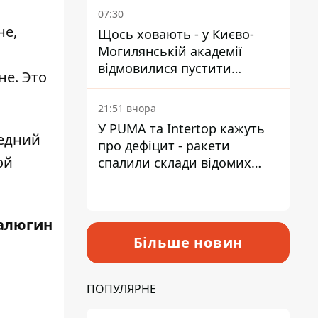
07:30
не,
Щось ховають - у Києво-
Могилянській академії
відмовилися пустити
не. Это
комісію з охорони пам'яток
на територію
21:51 вчора
У PUMA та Intertop кажуть
ледний
про дефіцит - ракети
ой
спалили склади відомих
брендів
алюгин
Більше новин
ПОПУЛЯРНЕ