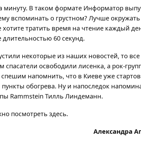
а минуту. В таком формате
Информатор
выпу
ему вспоминать о грустном? Лучше окружать
 хотите тратить время на чтение каждый де
 длительностью 60 секунд.
стили некоторые из наших новостей, то все
ом
спасатели освободили лисенка
, а рок-груп
е спешим напомнить, что в Киеве уже старто
ь
пункты обогрева
. Ну и напоследок напомин
ппы Rammstein
Тилль Линдеманн
.
жно посмотреть
здесь
.
Александра А