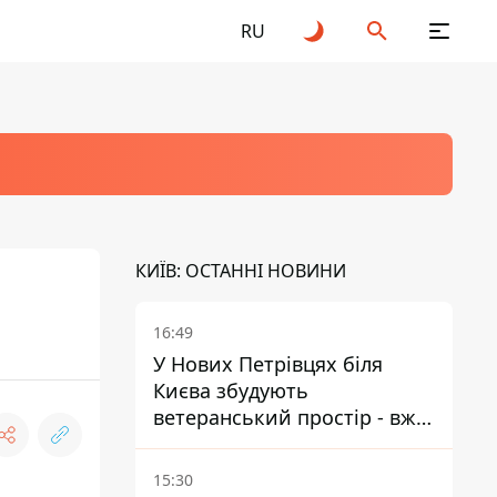
RU
КИЇВ: ОСТАННІ НОВИНИ
16:49
У Нових Петрівцях біля
Києва збудують
ветеранський простір - вже
знайшли проєктанта
15:30