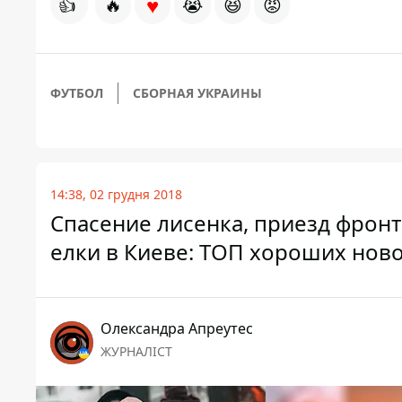
♥
👍
🔥
😭
😆
😡
ФУТБОЛ
СБОРНАЯ УКРАИНЫ
14:38, 02 грудня 2018
Спасение лисенка, приезд фрон
елки в Киеве: ТОП хороших нов
Олександра Апреутес
ЖУРНАЛІСТ