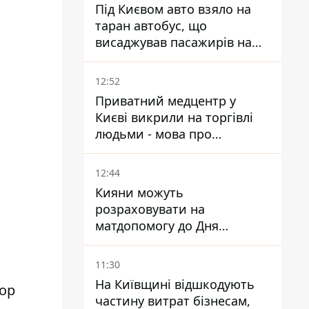
Під Києвом авто взяло на
таран автобус, що
висаджував пасажирів на
зупинці - пасажирка в
лікарні
12:52
Приватний медцентр у
Києві викрили на торгівлі
людьми - мова про
сурогатне материнство
12:44
Кияни можуть
розраховувати на
матдопомогу до Дня
незалежності - кому її
дадуть
11:30
На Київщині відшкодують
ор
частину витрат бізнесам,