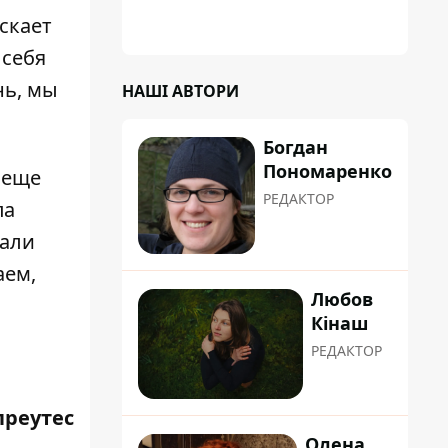
скает
 себя
нь, мы
НАШІ АВТОРИ
Богдан
Пономаренко
 еще
РЕДАКТОР
па
вали
аем,
Любов
Кінаш
РЕДАКТОР
преутес
Олена