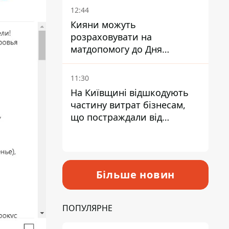
12:44
Кияни можуть
розраховувати на
матдопомогу до Дня
незалежності - кому її
дадуть
11:30
На Київщині відшкодують
частину витрат бізнесам,
що постраждали від
прильотів ракет
Більше новин
ПОПУЛЯРНЕ