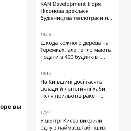
KAN Development Ігоря
Ніконова зреклася
будівництва теплотраси на
Теремках
19:56
Шкода кожного дерева на
Теремках, але тепло мають
подати в 400 будинків -
депутатка Київради
19:15
На Київщині досі гасять
склади й логістичні хаби
після прильотів ракет -
ДСНС
зоре вы
17:41
У центрі Києва викрили
одну з наймасштабніших