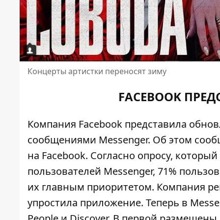
Концерты артистки переносят зиму
FACEBOOK ПРЕД
Компания Facebook представила обно
сообщениями Messenger. Об этом соо
на
Facebook
. Согласно опросу, которы
пользователей Messenger, 71% пользов
их главным приоритетом. Компания р
упростила приложение. Теперь в Messen
People и Discover. В первой размещены