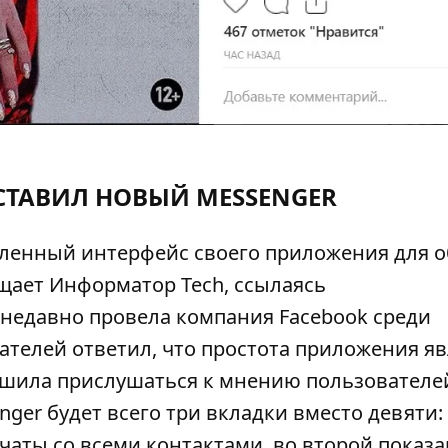
СТАВИЛ НОВЫЙ MESSENGER
вленный интерфейс своего приложения для 
бщает
Информатор Tech
, ссылаясь
й недавно провела компания Facebook среди
ателей ответил, что простота приложения яв
ешила прислушаться к мнению пользователе
ger будет всего три вкладки вместо девяти: 
 чаты со всеми контактами, во второй показ