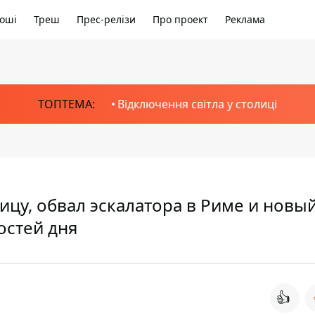
оші
Треш
Прес-релізи
Про проект
Реклама
ТОПТЕМА:
Відключення світла у столиці
ицу, обвал эскалатора в Риме и новы
остей дня
👍