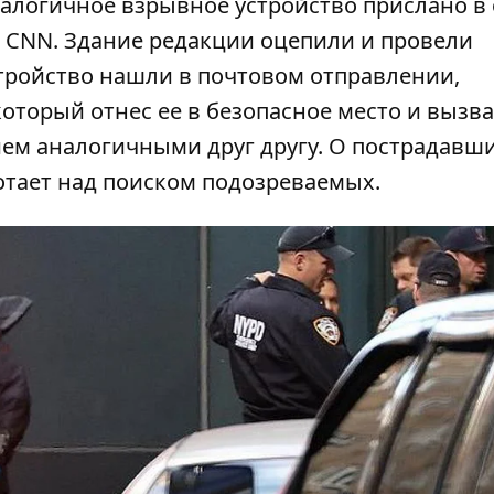
алогичное взрывное устройство прислано в
я CNN. Здание редакции оцепили и провели
стройство нашли в почтовом отправлении,
оторый отнес ее в безопасное место и вызв
ем аналогичными друг другу. О пострадавш
отает над поиском подозреваемых.