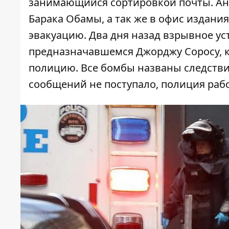
занимающийся сортировкой почты. Ан
Барака Обамы, а так же в офис издани
эвакуацию. Два дня назад взрывное у
предназначавшемся Джорджу Соросу, к
полицию. Все бомбы названы следстви
сообщений не поступало, полиция раб