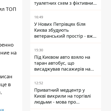
туалетних схем з фіктивним
ил ТОП
будинком
16:49
У Нових Петрівцях біля
Києва збудують
ветеранський простір - вже
знайшли проєктанта
тренно
15:30
ение на
Під Києвом авто взяло на
таран автобус, що
висаджував пасажирів на
зупинці - пасажирка в
писан
лікарні
12:52
це в
Приватний медцентр у
.
Києві викрили на торгівлі
людьми - мова про
сурогатне материнство