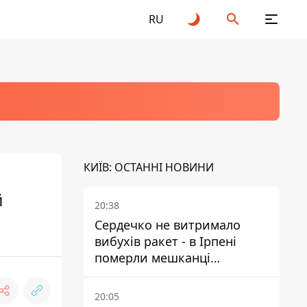
RU
КИЇВ: ОСТАННІ НОВИНИ
й
20:38
Сердечко не витримало
вибухів ракет - в Ірпені
померли мешканці
притулку для собак з
інвалідністю
20:05