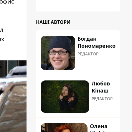
 офис
планували пізніше отримати "в
обслуговування" земельну ділянку
НАШІ АВТОРИ
ал
их
Богдан
Пономаренко
РЕДАКТОР
Любов
Кінаш
РЕДАКТОР
Олена