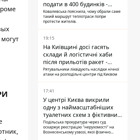
подати в 400 будинків -
Кроме
депутатка Київради
Ковалевська пояснила, чому обрали саме
такий маршрут теплотраси попри
протести жителів.
вых
 могут
19:15
На Київщині досі гасять
склади й логістичні хаби
після прильотів ракет -
ДСНС
Рятувальники ліквідують наслідки нічної
атаки на розподільчі центри під Києвом
17:41
РИ
У центрі Києва викрили
одну з наймасштабніших
туалетних схем з фіктивним
е
будинком
Подільська прокуратура через суд
оскаржує реєстрацію "нерухомості" на
отник,
Вознесенському узвозі, якої фізично
ніколи не існувало: під неї, ймовірно,