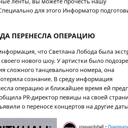
тные ленты, вы можете прочесть нашу
Специально для этого
Информатор
подготов
ОДА ПЕРЕНЕСЛА ОПЕРАЦИЮ
 информация, что Светлана Лобода была экс
своего нового шоу. У артистки было подозр
ия сложного танцевального номера, она
потеряла сознание. В среду информация
несла операцию и ближайшее время ей пред
ообщила PR-директор певицы на своей
страни
ъявили о переносе концертов на другие даты