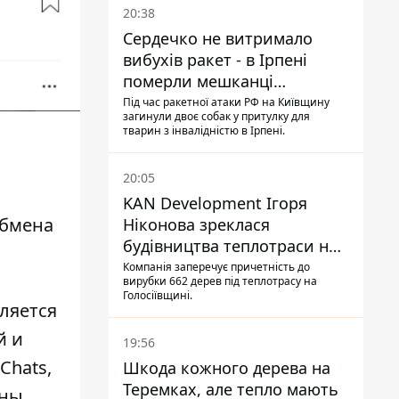
20:38
Сердечко не витримало
вибухів ракет - в Ірпені
померли мешканці
притулку для собак з
Під час ракетної атаки РФ на Київщину
загинули двоє собак у притулку для
інвалідністю
тварин з інвалідністю в Ірпені.
20:05
KAN Development Ігоря
обмена
Ніконова зреклася
будівництва теплотраси на
Теремках
Компанія заперечує причетність до
вирубки 662 дерев під теплотрасу на
Голосіївщині.
ляется
й и
19:56
Chats,
Шкода кожного дерева на
Теремках, але тепло мають
аны