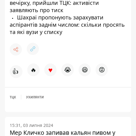
вечірку, прийшли ТЦК: активісти
заявляють про тиск
Шахраї пропонують зарахувати
аспірантів заднім числом: скільки просять
та які вузи у списку
♥
🔥
😭
😆
😡
👍
ТЦК
УХИЛЯНТИ
15:31, 03 липня 2024
Мер Кличко запивав кальян пивом у