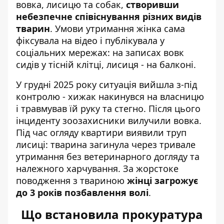
вовка, лисицю та собак,
створивши
небезпечне співіснування різних видів
тварин
. Умови утримання жінка сама
фіксувала на відео і публікувала у
соціальних мережах: на записах вовк
сидів у тісній клітці, лисиця - на балконі.
У грудні 2025 року ситуація вийшла з-під
контролю - хижак накинувся на власницю
і травмував їй руку та стегно. Після цього
інциденту зоозахисники вилучили вовка.
Під час огляду квартири виявили труп
лисиці: тварина загинула через тривале
утримання без ветеринарного догляду та
належного харчування. За жорстоке
поводження з твариною
жінці загрожує
до 3 років позбавлення волі
.
Що встановила прокуратура