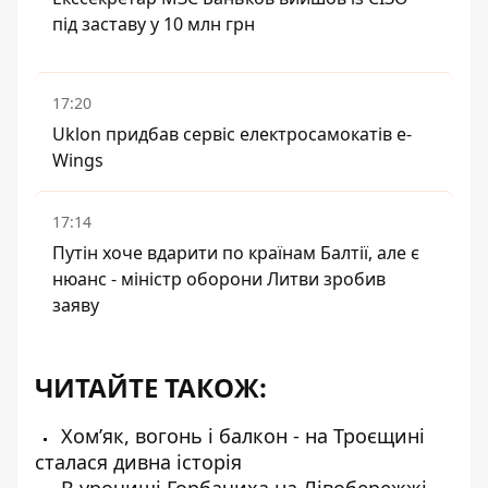
під заставу у 10 млн грн
17:20
Uklon придбав сервіс електросамокатів e-
Wings
17:14
Путін хоче вдарити по країнам Балтії, але є
нюанс - міністр оборони Литви зробив
заяву
ЧИТАЙТЕ ТАКОЖ:
Хом’як, вогонь і балкон - на Троєщині
сталася дивна історія