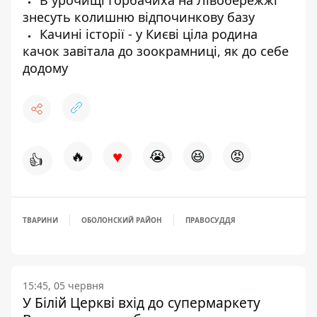
В урочищі Горбачиха на Лівобережжі
знесуть колишню відпочинкову базу
Качині історії - у Києві ціла родина
качок завітала до зоокрамниці, як до себе
додому
♥
🔥
😭
😆
😡
👍
ТВАРИНИ
ОБОЛОНСКИЙ РАЙОН
ПРАВОСУДДЯ
15:45, 05 червня
У Білій Церкві вхід до супермаркету