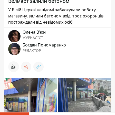
Велмарт залили бетоном
У Білій Церкві невідомі заблокували роботу
магазину, залили бетоном вхід, троє охоронців
постраждали від невідомих осіб
Олена Вʼюн
ЖУРНАЛІСТ
Богдан Пономаренко
РЕДАКТОР
👍