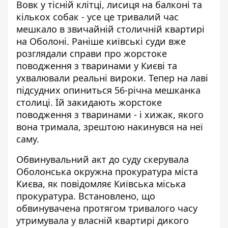
Вовк у тісній клітці, лисиця на балконі та
кількох собак - усе це тривалий час
мешкало в звичайній столичній квартирі
на Оболоні. Раніше київські суди вже
розглядали справи про
жорстоке
поводження з тваринами у Києві
та
ухвалювали реальні вироки. Тепер на лаві
підсудних опиниться 56-річна мешканка
столиці. Їй закидають жорстоке
поводження з тваринами - і хижак, якого
вона тримала, зрештою накинувся на неї
саму.
Обвинувальний акт до суду скерувала
Оболонська окружна прокуратура міста
Києва, як
повідомляє Київська міська
прокуратура
. Встановлено, що
обвинувачена протягом тривалого часу
утримувала у власній квартирі дикого