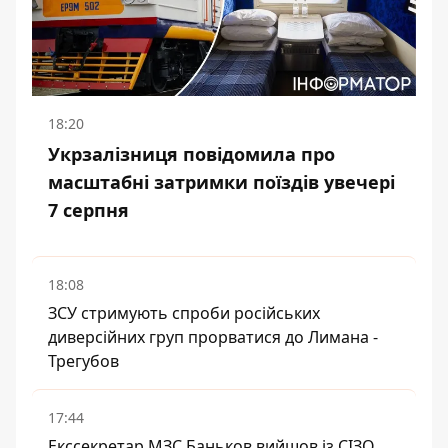
18:20
Укрзалізниця повідомила про
масштабні затримки поїздів увечері
7 серпня
18:08
ЗСУ стримують спроби російських
диверсійних груп прорватися до Лимана -
Трегубов
17:44
Екссекретар МЗС Баньков вийшов із СІЗО