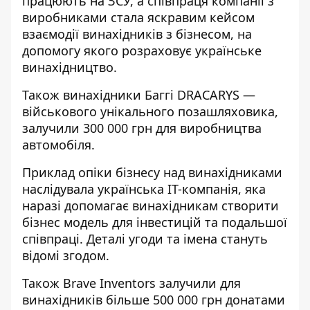
працюють на ЗСУ, а співпраця компанії з
виробниками стала яскравим кейсом
взаємодії винахідників з бізнесом, на
допомогу якого розраховує українське
винахідництво.
Також винахідники Баггі DRACARYS —
військового унікального позашляховика,
залучили 300 000 грн для виробництва
автомобіля.
Приклад опіки бізнесу над винахідниками
наслідувала українська IT-компанія, яка
наразі допомагає винахідникам створити
бізнес модель для інвестицій та подальшої
співпраці. Деталі угоди та імена стануть
відомі згодом.
Також Brave Inventors залучили для
винахідників більше 500 000 грн донатами