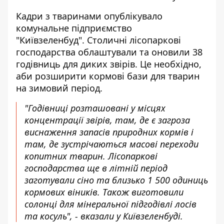
Кадри з тваринами опублікувало
комунальне підприємство
"Київзеленбуд". Столичні
лісопаркові
господарства облаштували
та оновили 38
годівниць для диких звірів. Це необхідно,
аби розширити кормові бази для тварин
на зимовий період.
"Годівниці розташовані у місцях
концентрації звірів, там, де є загроза
виснаження запасів природних кормів і
там, де зустрічаються масові переходи
копитних тварин. Лісопаркові
господарства ще в літній період
заготували сіно та близько 1 500 одиниць
кормових віників. Також виготовили
солонці для мінеральної підгодівлі лосів
та косуль", - вказали у Київзеленбуді.