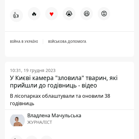
♥
🔥
😭
😆
😡
👍
ВІЙНА В УКРАЇНІ
ВІЙСЬКОВА ДОПОМОГА
10:31, 19 грудня 2023
У Києві камера "зловила" тварин, які
прийшли до годівниць - відео
В лісопарках облаштували та оновили 38
годівниць
Владлена Мачульська
ЖУРНАЛІСТ