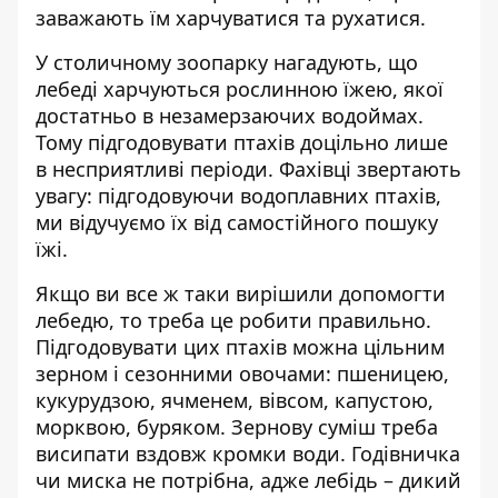
заважають їм харчуватися та рухатися.
У столичному зоопарку нагадують, що
лебеді харчуються рослинною їжею, якої
достатньо в незамерзаючих водоймах.
Тому
підгодовувати птахів доцільно
лише
в несприятливі періоди. Фахівці звертають
увагу: підгодовуючи водоплавних птахів,
ми відучуємо їх від самостійного пошуку
їжі.
Якщо ви все ж таки вирішили допомогти
лебедю, то треба це робити правильно.
Підгодовувати цих птахів можна цільним
зерном і сезонними овочами: пшеницею,
кукурудзою, ячменем, вівсом, капустою,
морквою, буряком. Зернову суміш треба
висипати вздовж кромки води. Годівничка
чи миска не потрібна, адже лебідь – дикий