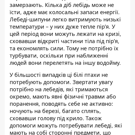
замерзають. Кілька діб лебідь може не
їсти, адже має колосальні запаси енергії.
Лебеді-шипуни легко витримують низькі
температури – у них дуже тепле пір’я. У
цей період вони можуть лежати на кризі,
сховавши відкриті частини тіла під пір’я,
та економлять сили. Тому не потрібно їх
турбувати, оскільки при наближенні
людей вони перелетять на іншу водойму.
У більшості випадків ці білі птахи не
потребують допомоги. Звертати увагу
потрібно на лебедів, які тримаються
окремо, мають явні фізичні травми або
поранення, поводять себе не активно:
ночують на березі, багато сплять,
сховавши голову під крило. Також
допомоги можуть потребувати лебеді, які
мають на собі сторонні предмети, що