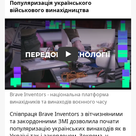
Популяризація українського
військового винахідництва
Play
Brave Inventors - національна платформа
винахідників та винаходів воєнного часу
Співпраця Brave Inventors з вітчизняними
та закордонними ЗМІ дозволила почати
популяризацію українських винаходів як в
Україні так і закордоном. Зокрема, у