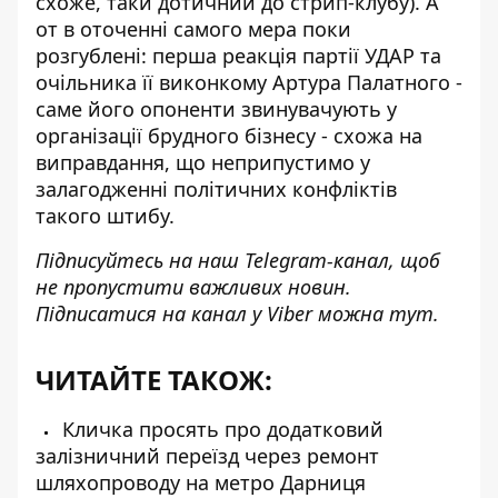
схоже, таки дотичний до стрип-клубу). А
от в оточенні самого мера поки
розгублені: перша реакція партії УДАР та
очільника її виконкому Артура Палатного -
саме його опоненти звинувачують у
організації брудного бізнесу - схожа на
виправдання, що неприпустимо у
залагодженні політичних конфліктів
такого штибу.
Підписуйтесь на наш
Telegram-канал
, щоб
не пропустити важливих новин.
Підписатися на канал у Viber можна
тут
.
ЧИТАЙТЕ ТАКОЖ:
Кличка просять про додатковий
залізничний переїзд через ремонт
шляхопроводу на метро Дарниця