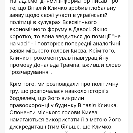
Нагадаємо, днями Інформатор писав про
те, що
Віталій Кличко зробив глобальну
заяву щодо своєї участі в українській
політиці
в кулуарах Всесвітнього
економічного форуму в Давосі. Якщо
коротко, то вона зводиться до позиції "не
на часі" - і повторює попередні аналогічні
заяви міського голови Києва. Крім того,
Кличко прокоментував інавгураційну
промову Дональда Трампа, вживши слово
"розчарування".
Крім того, ми розповідали про
політичну
гру, що розпочалася навколо історії з
борделем
, що його викрили
правоохоронці у будинку Віталія Кличка.
Опоненти міського голови Києва
намагаються використати її з метою його
дискредитації (тим більше, що Кличко,