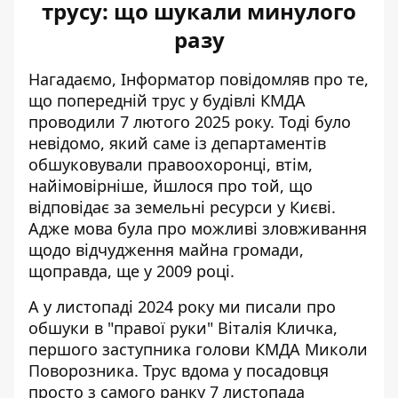
трусу: що шукали минулого
разу
Нагадаємо, Інформатор повідомляв про те,
що
попередній трус у будівлі КМДА
проводили 7 лютого
2025 року. Тоді було
невідомо, який саме із департаментів
обшуковували правоохоронці, втім,
найімовірніше, йшлося про той, що
відповідає за земельні ресурси у Києві.
Адже мова була про можливі зловживання
щодо відчудження майна громади,
щоправда, ще у 2009 році.
А у листопаді 2024 року ми писали про
обшуки в "правої руки" Віталія Кличка
,
першого заступника голови КМДА Миколи
Поворозника. Трус вдома у посадовця
просто з самого ранку 7 листопада