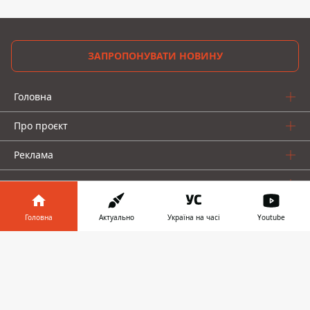
ЗАПРОПОНУВАТИ НОВИНУ
Головна
Про проєкт
Реклама
Про нас
Головна
Актуально
Україна на часі
Youtube
Інформатор у
Завантажити
телефоні
👉
Інформатор проекти
Інформатор-Україна
Geek
Гроші
Авто