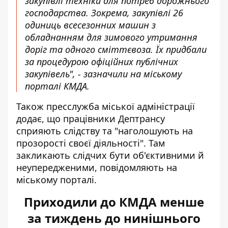
закупівлі техніки для потреб дорожнього
господарства. Зокрема, закупівлі 26
одиниць всесезонних машин з
обладнанням для зимового утримання
доріг та одного сміттєвоза. Їх придбали
за процедурою офіційних публічних
закупівель", - зазначили на міському
порталі КМДА.
Також пресслужба міської адміністрації
додає, що працівники Дептрансу
сприяють слідству та "наголошують на
прозорості своєї діяльності". Там
закликають слідчих бути об'єктивними й
неупередженими, повідомляють на
міському порталі.
Приходили до КМДА менше
за тиждень до нинішнього