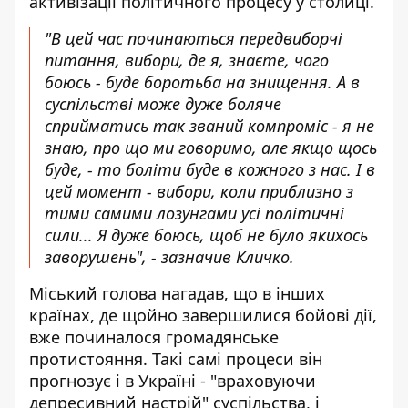
активізації політичного процесу у столиці.
"В цей час починаються передвиборчі
питання, вибори, де я, знаєте, чого
боюсь - буде боротьба на знищення. А в
суспільстві може дуже боляче
сприйматись так званий компроміс - я не
знаю, про що ми говоримо, але якщо щось
буде, - то боліти буде в кожного з нас. І в
цей момент - вибори, коли приблизно з
тими самими лозунгами усі політичні
сили... Я дуже боюсь, щоб не було якихось
заворушень", - зазначив Кличко.
Міський голова нагадав, що в інших
країнах, де щойно завершилися бойові дії,
вже починалося громадянське
протистояння. Такі самі процеси він
прогнозує і в Україні - "враховуючи
депресивний настрій" суспільства, і