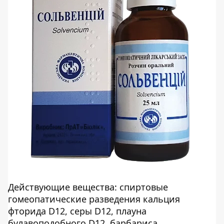
Действующие вещества: спиртовые
гомеопатические разведения кальция
фторида D12, серы D12, плауна
булавоподобного D12, барбариса