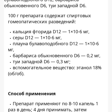
обыкновенного D6, туи западной D6.
100 г препарата содержат спиртовых
гомеопатических разведений:
кальция фторида D12 — 1×10-6 мг,
серы D12 — 1×10-6 мг,
плауна булавоподобного D12 — 1×10-6
мг,
барбариса обыкновенного D6 — 0,2 мг,
туи западной D6 — 0,3 мг;
вспомогательное вещество: этанол 18%
(об/об).
Способ применения
Препарат применяют по 8-10 капель 1
раз в день; 4 дня принимать, затем