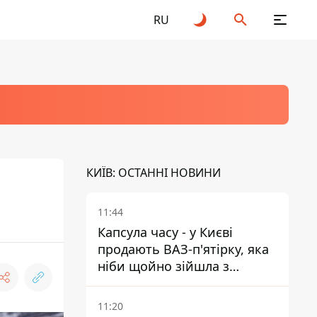
RU
КИЇВ: ОСТАННІ НОВИНИ
11:44
Капсула часу - у Києві
продають ВАЗ-п'ятірку, яка
ніби щойно зійшла з
конвейєра
11:20