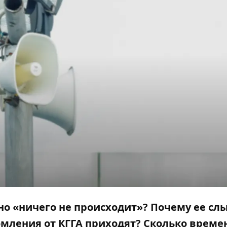
но «ничего не происходит»? Почему ее с
домления от КГГА приходят? Сколько време