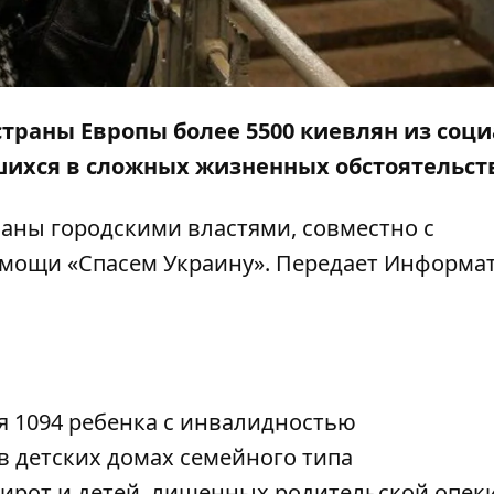
страны Европы более 5500 киевлян из соц
ихся в сложных жизненных обстоятельст
аны городскими властями, совместно с
мощи «Спасем Украину». Передает
Информа
я 1094 ребенка с инвалидностью
в детских домах семейного типа
сирот и детей, лишенных родительской опек