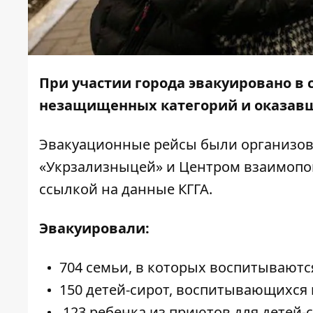
При участии города эвакуировано в 
незащищенных категорий и оказавш
Эвакуационные рейсы были организов
«Укрзализныцей» и Центром взаимопо
ссылкой на данные КГГА.
Эвакуировали:
704 семьи, в которых воспитываютс
150 детей-сирот, воспитывающихся 
123 ребенка из приютов для детей-