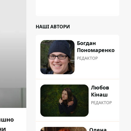
НАШІ АВТОРИ
Богдан
Пономаренко
РЕДАКТОР
Любов
Кінаш
РЕДАКТОР
лышно
ни
Олена