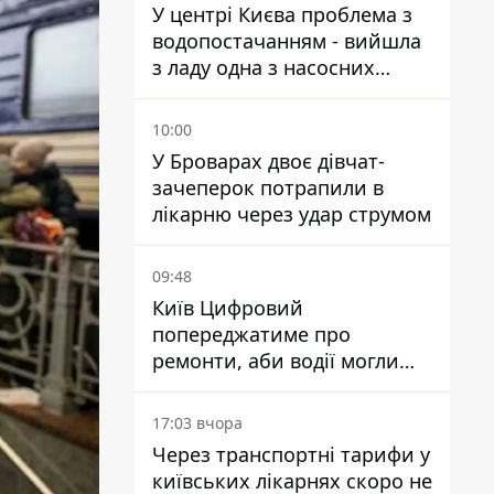
У центрі Києва проблема з
водопостачанням - вийшла
з ладу одна з насосних
станцій
10:00
У Броварах двоє дівчат-
зачеперок потрапили в
лікарню через удар струмом
09:48
Київ Цифровий
попереджатиме про
ремонти, аби водії могли
уникати ділянок із заторами
17:03 вчора
Через транспортні тарифи у
київських лікарнях скоро не