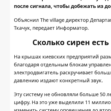
после сигнала, чтобы добежать из д
Объяснил
The village
директор Департа
Ткачук, передает
Информатор
.
Сколько сирен есть
На крышах киевских предприятий разм
благодаря отдельным блокам управлен
электродвигатель раскручивает больш
давлению издают конкретный звук.
Эту систему не обновляли больше 50 ле
цифру. На это уже
выделили 11 миллио
изменить систему оповещения до втор