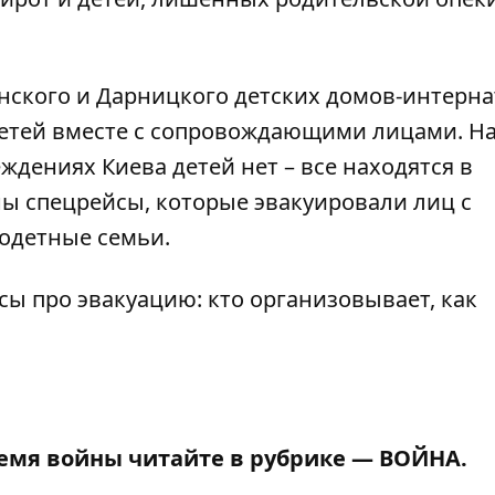
ского и Дарницкого детских домов-интерна
 детей вместе с сопровождающими лицами. Н
дениях Киева детей нет – все находятся в
ны спецрейсы, которые эвакуировали лиц с
одетные семьи.
сы про эвакуацию
: кто организовывает, как
ремя войны читайте в рубрике —
ВОЙНА
.