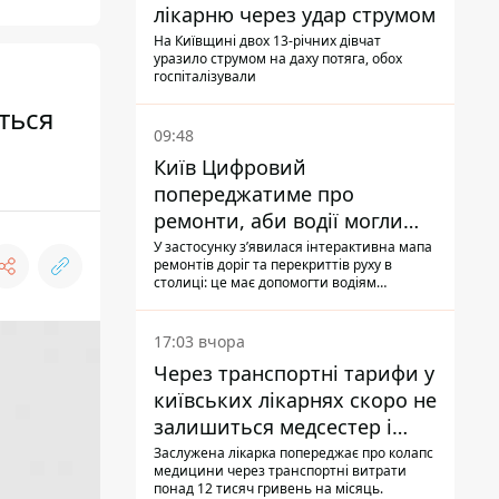
лікарню через удар струмом
На Київщині двох 13-річних дівчат
уразило струмом на даху потяга, обох
госпіталізували
ться
09:48
Київ Цифровий
попереджатиме про
ремонти, аби водії могли
уникати ділянок із заторами
У застосунку зʼявилася інтерактивна мапа
ремонтів доріг та перекриттів руху в
столиці: це має допомогти водіям
сформувати маршрути руху таким чином,
щоб не потрапити в затор
17:03 вчора
Через транспортні тарифи у
київських лікарнях скоро не
залишиться медсестер і
санітарок - професор
Заслужена лікарка попереджає про колапс
медицини через транспортні витрати
Голубовська
понад 12 тисяч гривень на місяць.