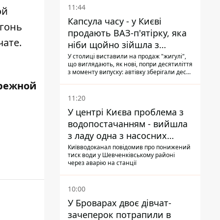
11:44
ой
Капсула часу - у Києві
огонь
продають ВАЗ-п'ятірку, яка
чате.
ніби щойно зійшла з
конвейєра
У столиці виставили на продаж "жигулі",
що виглядають, як нові, попри десятиліття
з моменту випуску: автівку зберігали десь
у гаражі, вона навіть зберегла "рідну" гуму
режной
11:20
У центрі Києва проблема з
водопостачанням - вийшла
з ладу одна з насосних
станцій
Київводоканал повідомив про понижений
тиск води у Шевченківському районі
через аварію на станції
10:00
У Броварах двоє дівчат-
зачеперок потрапили в