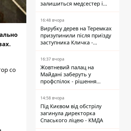
залишиться медсестер і
санітарок - професор
Голубовська
16:48 вчора
Вирубку дерев на Теремках
иально
призупинили після приїзду
заступника Кличка -
вах.
почався діалог
16:37 вчора
Жовтневий палац на
тор
со
Майдані заберуть у
профспілок - рішення
Господарського суду
14:58 вчора
Під Києвом від обстрілу
загинула директорка
Спаського ліцею - КМДА
и