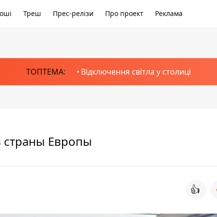
оші
Треш
Прес-релізи
Про проект
Реклама
ТОПТЕМА:
Відключення світла у столиці
в страны Европы
👍