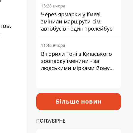
13:28 вчора
Через ярмарки у Києві
змінили маршрути сім
тов.
автобусів і один тролейбус
а
11:46 вчора
В горили Тоні з Київського
зоопарку іменини - за
людськими мірками йому
вже понад 90 років
Більше новин
ПОПУЛЯРНЕ