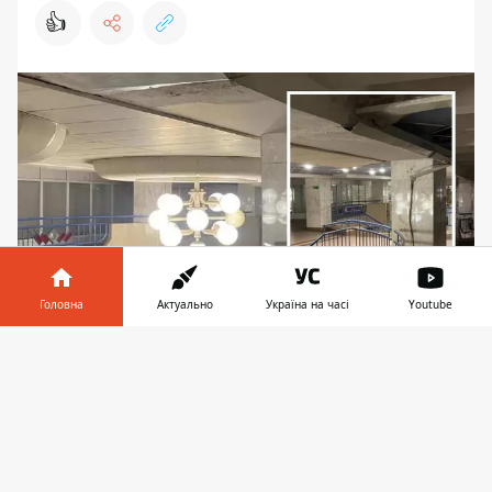
👍
Головна
Актуально
Україна на часі
Youtube
Підтікання на станції "Академмістечко" помітили
Інформатор у
Завантажити
пасажири одразу в трьох місцях. Фото
телефоні
👉
telegraf.com.ua
У Києві не планують
закривати станцію
"Академмістечко"
на червоній лінії метро,