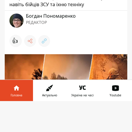
навіть бійців ЗСУ та їхню техніку
Богдан Пономаренко
РЕДАКТОР
👍
Головна
Актуально
Україна на часі
Youtube
Інформатор у
Завантажити
телефоні
👉
Вогнеборцям вдалося приборкати полум'я у