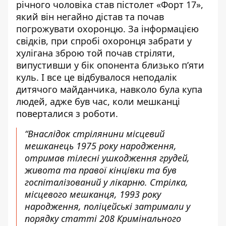
річного чоловіка став пістолет «Форт 17»,
який він негайно дістав та почав
погрожувати охоронцю. За інформацією
свідків, при спробі охоронця забрати у
хулігана зброю той почав стріляти,
випустивши у бік опонента близько п’яти
куль. І все це відбувалося неподалік
дитячого майданчика, навколо була купа
людей, адже був час, коли мешканці
поверталися з роботи.
“Внаслідок стрілянини місцевий
мешканець 1975 року народження,
отримав тілесні ушкодження грудей,
живота та правої кінцівки та був
госпіталізований у лікарню. Стрілка,
місцевого мешканця, 1993 року
народження, поліцейські затримали у
порядку статті 208 Кримінального