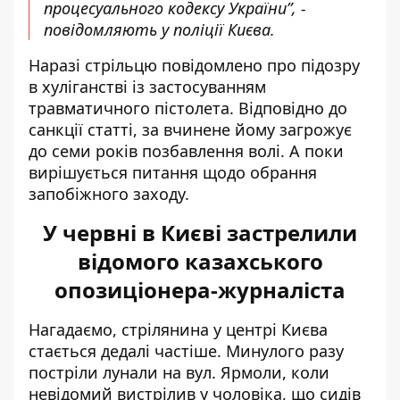
процесуального кодексу України”, -
повідомляють у поліції Києва.
Наразі стрільцю повідомлено про підозру
в хуліганстві із застосуванням
травматичного пістолета. Відповідно до
санкції статті, за вчинене йому загрожує
до семи років позбавлення волі. А поки
вирішується питання щодо обрання
запобіжного заходу.
У червні в Києві застрелили
відомого казахського
опозиціонера-журналіста
Нагадаємо, стрілянина у центрі Києва
стається дедалі частіше. Минулого разу
постріли лунали на вул. Ярмоли
, коли
невідомий вистрілив у чоловіка, що сидів