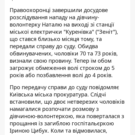
Правоохоронці завершили досудове
розслідування нападу на дівчину-
волонтерку Наталю на виході зі станції
міської електрички "Куренівка" ("Зеніт"),
що стався близько місяця тому, та
передали справу до суду. Обидва
обвинувачених, чоловіки 70 та 73 років,
визнали свою провину
. Тепер їм обом
загрожує обмеження волі строком до 5
років або позбавлення волі до 4 років.
Про передачу справи до суду
повідомляє
Київська міська прокуратура
. Слідчі
встановили, що двоє нетверезих чоловіків
намагалися розпочати розмову з
дівчиною-волонтеркою, яка поверталася з
прощання із загиблою госпітальєркою
Іриною Цибух. Коли та відмовилася,