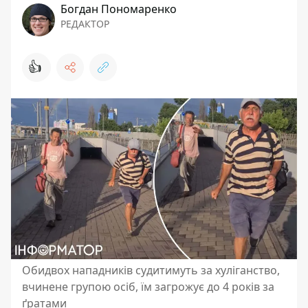
Богдан Пономаренко
РЕДАКТОР
👍
Обидвох нападників судитимуть за хуліганство,
вчинене групою осіб, їм загрожує до 4 років за
ґратами