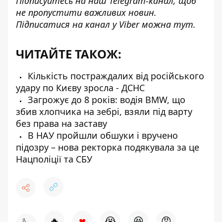
Підписуйтесь на наш
Telegram-канал
, щоб
не пропустити важливих новин.
Підписатися на канал у Viber можна
тут
.
ЧИТАЙТЕ ТАКОЖ:
Кількість постраждалих від російського
удару по Києву зросла - ДСНС
Загрожує до 8 років: водія BMW, що
збив хлопчика на зебрі, взяли під варту
без права на заставу
В НАУ пройшли обшуки і вручено
підозру – нова ректорка подякувала за це
Нацполіції та СБУ
♥
🔥
😭
😆
😡