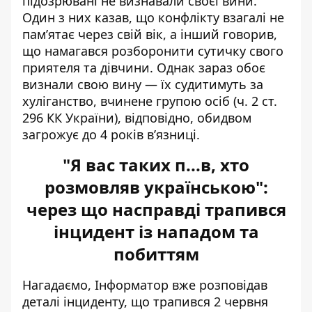
підозрювані не визнавали своєї вини.
Один з них казав, що конфлікту взагалі не
пам’ятає через свій вік, а інший говорив,
що намагався розборонити сутичку свого
приятеля та дівчини. Однак зараз обоє
визнали свою вину — їх судитимуть за
хуліганство, вчинене групою осіб (ч. 2 ст.
296 КК України), відповідно, обидвом
загрожує до 4 років в’язниці.
"Я вас таких п...в, хто
розмовляв українською":
через що насправді трапився
інцидент із нападом та
побиттям
Нагадаємо, Інформатор вже
розповідав
деталі інциденту
, що трапився 2 червня