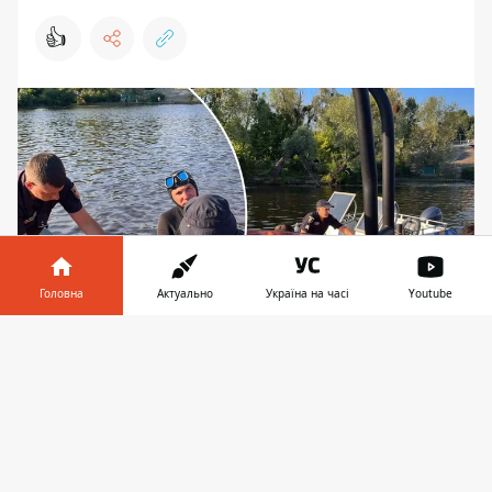
👍
Головна
Актуально
Україна на часі
Youtube
Інформатор у
Завантажити
Тіло чоловіка витягнули з води водолази 30
телефоні
👉
червня просто на міському пляжі у Гідропарку
За перший місяць літа у Дніпрі, на ставках
та озерах Києва загинули вже 9 людей.
Червень розпочався з трагедії
- просто на